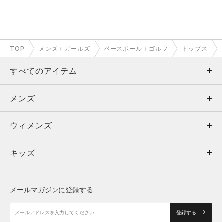
TOP
メンズ＋ガールズ
ベースボール＋ゴルフ
トップス
すべてのアイテム
メンズ
メンズ
ウィメンズ
トップス
ウィメンズ
キッズ
トップス
ボトムス
キッズ
トップス
ボトムス
シューズ
シューズ
メールマガジンに登録する
ボトムス
シューズ
アクセサリー
アクセサリー
登録する