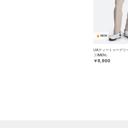
カラー
（0）
（0）
スイムウェア
スパイク
（0）
サックパック
YS(130cm)
（1）
スポーツスタイルシューズ
（0）
ウェストバッグ
YM(140cm)
（1）
サンダル
（0）
ダッフルバッグ
ブラック
ホワイト
ブラウン
グリーン
YL(150cm)
（0）
キャップ＆ビーニー
YXL(160cm)
NEW
（0）
XS
ベルト
ブルー
パープル
レッド
イエロー
UAティートゥーグリ
S
（0）
グローブ・手袋
フ/MEN）
M
￥9,900
（0）
アイウェア
オレンジ
その他
L
リストバンド＆ヘッドバンド
（0）
XL
価格
2XL
（0）
スポーツマスク
3XL
テクノロジー
（4）
ソックス
～
円
円
4XL
（0）
ネックウォーマー
FLOW(フロー)
（0）
在庫
5XL
（0）
スリーブ
HOVR(ホバー)
（0）
6XL
在庫あり
（5）
タオル
CHARGED(チャージド)
（0）
限定
0