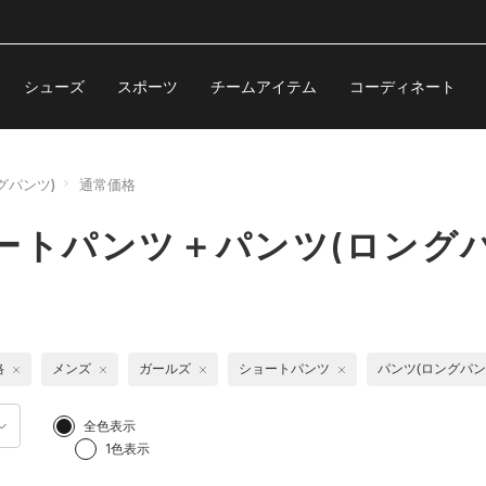
シューズ
スポーツ
チームアイテム
コーディネート
グパンツ)
通常価格
ートパンツ＋パンツ(ロング
格
メンズ
ガールズ
ショートパンツ
パンツ(ロングパン
全色表示
1色表示