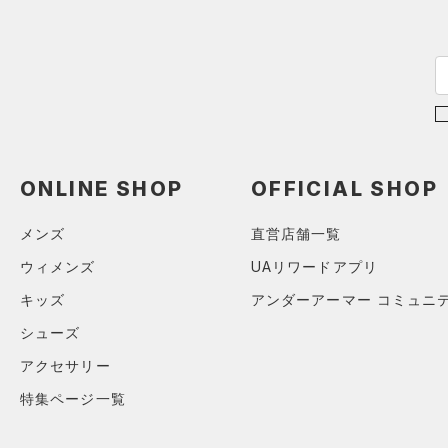
（0）
MICRO G(マイクロＧ)
ボール
（0）
2
直営限定
（2）
コレクション
TRIBASE(トライベース)
（0）
イヤホン＆ヘッドホン
4
公式サイト限定
（0）
（0）
6
（2）
ウォーターボトル
プロジェクトロック
（0）
在庫残りわずか
（0）
RUSH(ラッシュ)
（0）
8
（0）
その他
ステフィン・カリー
（0）
ISO-CHILL(アイソチル)
（0）
30
アジア限定
（0）
Tech(テック)
（0）
32
ONLINE SHOP
OFFICIAL SHOP
COLDGEAR ARMOUR(コール
34
ドギアアーマー)
（0）
メンズ
直営店舗一覧
36
HEATGEAR ARMOUR(ヒート
ウィメンズ
UAリワードアプリ
38
ギアアーマー)
（0）
40
キッズ
アンダーアーマー コミュニ
STORM(ストーム)
（0）
30X30
シューズ
COLDGEAR INFRARED(コー
30X32
ルドギアインフラレッド)
アクセサリー
（0）
30X34
特集ページ一覧
AUXETIC(オーゼティック)
30X36
（0）