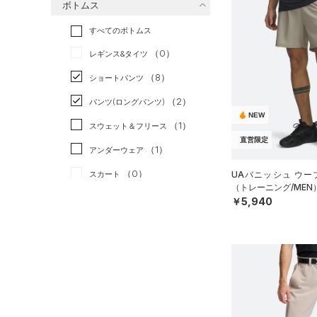
ボトムス
トレーニング
すべてのトップス
（4）
すべてのボトムス
ランニング
（0）
（9）
ベースレイヤー
（0）
スポーツスタイル
（1）
レギンス&タイツ
（14）
Tシャツ
アメリカンフットボール
（8）
ショートパンツ
（4）
タンクトップ
（0）
（2）
パンツ(ロングパンツ)
（2）
ポロシャツ
サッカー
（4）
NEW
（1）
スウェット＆フリース
（1）
ロングTシャツ
リカバリー
（0）
直営限定
（1）
アンダーウェア
（0）
パーカー&トレーナー
その他
（0）
（0）
スカート
UAバニッシュ ウー
（1）
ジャケット
（トレーニング/MEN
（0）
スイムウェア
（2）
￥5,940
ジャージ
（0）
ベスト
アクセサリー
シューズ
（0）
ダウン・コート
すべてのアクセサリー
（0）
スポーツブラ
すべてのシューズ
（3）
バックパック
サイズ
（0）
（4）
セットアップ
スポーツシューズ
（1）
ショルダー＆トートバッグ
YXS(120cm)