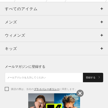
すべてのアイテム
メンズ
メンズ
ウィメンズ
トップス
ウィメンズ
キッズ
トップス
ボトムス
キッズ
トップス
ボトムス
シューズ
シューズ
メールマガジンに登録する
ボトムス
シューズ
アクセサリー
アクセサリー
登録する
シューズ
アクセサリー
購読の際は、当社の
プライバシーポリシー
に同意します。
アクセサリー
スポーツブラ