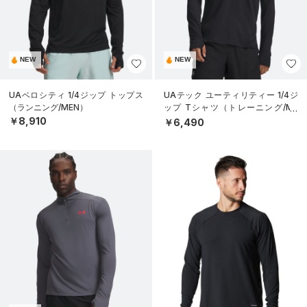
NEW
NEW
UAベロシティ 1/4ジップ トップス
UAテック ユーティリティー 1/4ジ
（ランニング/MEN）
ップ Tシャツ（トレーニング/ME
N）
￥8,910
￥6,490