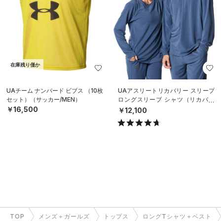
在庫残り僅か
UAチーム ナンバード ビブス （10枚
UAアスリートリカバリー スリープ
セット）（サッカー/MEN）
ロングスリーブ シャツ（リカバリ
ー/UNISEX）
￥16,500
￥12,100
TOP
メンズ＋ガールズ
トップス
ロングTシャツ＋ベスト