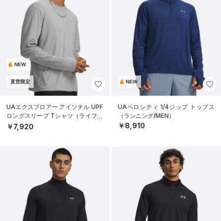
NEW
直営限定
NEW
UAエクスプロアー アイソチル UPF
UAベロシティ 1/4ジップ トップス
ロングスリーブ Tシャツ（ライフス
（ランニング/MEN）
タイル/MEN）
￥8,910
￥7,920