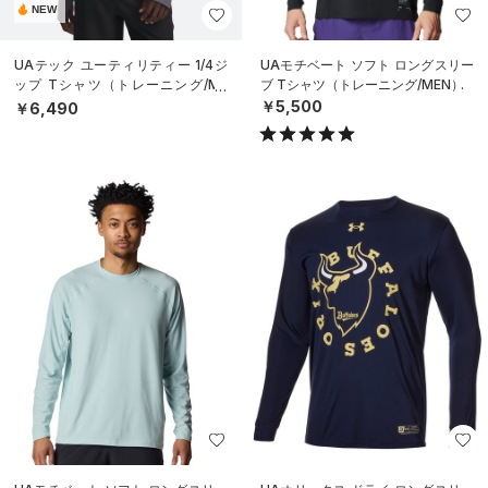
NEW
UAテック ユーティリティー 1/4ジ
UAモチベート ソフト ロングスリー
ップ Tシャツ（トレーニング/ME
ブ Tシャツ（トレーニング/MEN）
N）
￥5,500
￥6,490