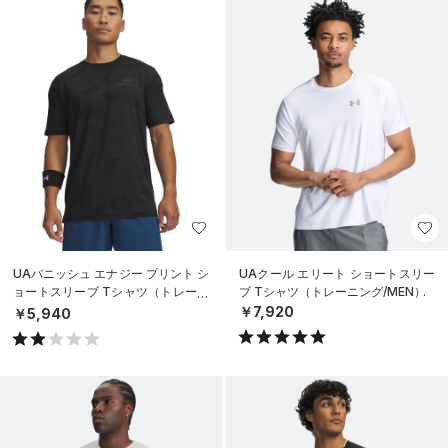
UAバニッシュ エナジー プリント シ
UAクール エリート ショートスリー
ョートスリーブ Tシャツ（トレーニ
ブ Tシャツ（トレーニング/MEN）
ング/MEN）
￥7,920
￥5,940