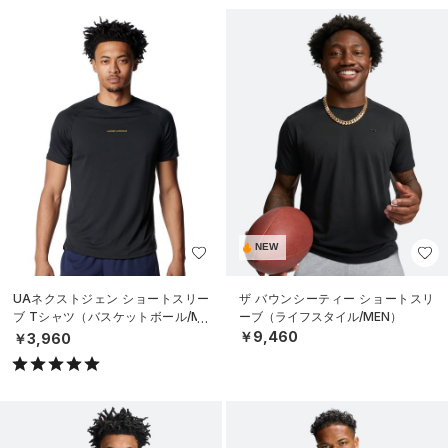
NEW
UAネクストジェン ショートスリー
ザ バウンシーティー ショートスリ
ブ Tシャツ（バスケットボール/ME
ーブ（ライフスタイル/MEN）
N）
￥9,460
￥3,960