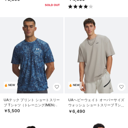
SOLD OUT
NEW
NEW
UAテック プリント ショートスリー
UAヘビーウェイト オーバーサイズ
ブ Tシャツ（トレーニング/MEN）
ウォッシュ ショートスリーブ Tシャ
ツ（ライフスタイル/MEN）
￥5,500
￥6,490