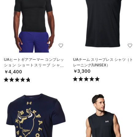
UAヒートギアアーマー コンプレッ
UAチーム スリーブレス シャツ（ト
ション ショートスリーブ シャツ
レーニング/UNISEX）
（トレーニング/MEN）
￥3,300
￥4,400