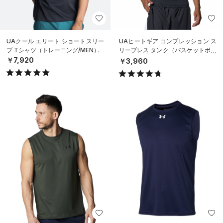
UAクール エリート ショートスリー
UAヒートギア コンプレッション ス
ブ Tシャツ（トレーニング/MEN）
リーブレス タンク（バスケットボー
ル/MEN）
￥7,920
￥3,960