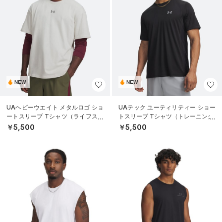
NEW
NEW
UAヘビーウエイト メタルロゴ ショ
UAテック ユーティリティー ショー
ートスリーブ Tシャツ（ライフスタ
トスリーブ Tシャツ（トレーニング/
イル/MEN）
MEN）
￥5,500
￥5,500