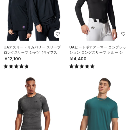
UAアスリートリカバリー スリープ
UAヒートギアアーマー コンプレッ
ロングスリーブ シャツ（ライフスタ
ション ロングスリーブ クルー シャ
イル/UNISEX）
ツ（ベースボール/MEN）
￥12,100
￥4,400