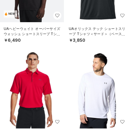
NEW
UAヘビーウェイト オーバーサイズ
UAオリックス テック ショートスリ
ウォッシュ ショートスリーブ Tシャ
ーブ Tシャツ＜サード＞（ベースボ
ツ（ライフスタイル/MEN）
ール/UNISEX）
￥6,490
￥3,850