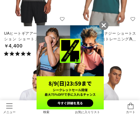
UAヒートギアアーマー コンプレッ
UAバニッシュ エナジー ショートス
ション ショートスリーブ シャツ
リーブTシャツ（トレーニング/ME
（トレーニング/MEN）
N）
￥4,400
￥5,500
検索
お気に入りリスト
カート
メニュー