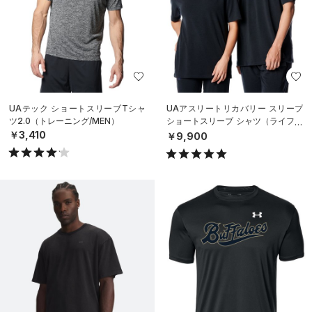
UAテック ショートスリーブTシャ
UAアスリートリカバリー スリープ
ツ2.0（トレーニング/MEN）
ショートスリーブ シャツ（ライフス
タイル/UNISEX）
￥3,410
￥9,900