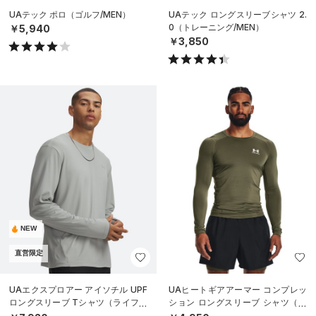
UAテック ポロ（ゴルフ/MEN）
UAテック ロングスリーブシャツ 2.
0（トレーニング/MEN）
￥5,940
￥3,850
NEW
直営限定
UAエクスプロアー アイソチル UPF
UAヒートギアアーマー コンプレッ
ロングスリーブ Tシャツ（ライフス
ション ロングスリーブ シャツ（ト
タイル/MEN）
レーニング/MEN）