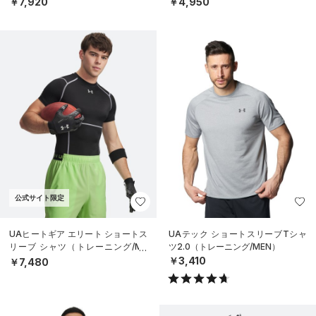
￥7,920
￥4,950
公式サイト限定
UAヒートギア エリート ショートス
UAテック ショートスリーブTシャ
リーブ シャツ（トレーニング/ME
ツ2.0（トレーニング/MEN）
N）
￥3,410
￥7,480