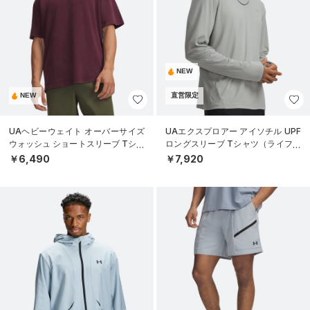
NEW
NEW
直営限定
UAヘビーウェイト オーバーサイズ
UAエクスプロアー アイソチル UPF
ウォッシュ ショートスリーブ Tシャ
ロングスリーブ Tシャツ（ライフス
ツ（ライフスタイル/MEN）
タイル/MEN）
￥6,490
￥7,920