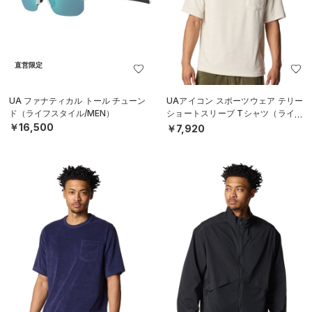
直営限定
UA ファナティカル トール チューン
UAアイコン スポーツウェア テリー
ド（ライフスタイル/MEN）
ショートスリーブ Tシャツ（ライフ
スタイル/MEN）
￥16,500
￥7,920