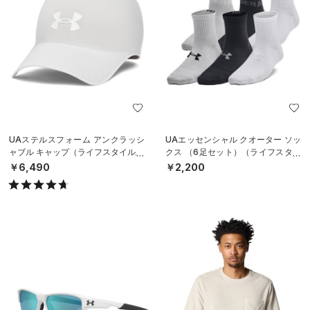
UAステルスフォーム アンクラッシ
UAエッセンシャル クオーター ソッ
ャブル キャップ（ライフスタイル/U
クス （6足セット）（ライフスタイ
NISEX）
ル/KIDS）
￥6,490
￥2,200