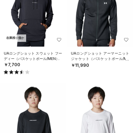
在庫残り僅か
UAロングショット スウェット フー
UAロングショット アーマーニット
ディー（バスケットボール/MEN）
ジャケット（バスケットボール/ME
N）
￥7,700
￥11,990