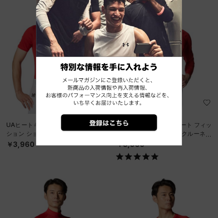
UAヒートギアアーマー コンプレッ
UAヒートギア コンフォート フィッ
ション ショートスリーブ クルー シ
ティド ロングスリーブ クルーネッ
ャツ（ベースボール/MEN）
ク シャツ（ベースボール/MEN）
￥3,960
￥3,960