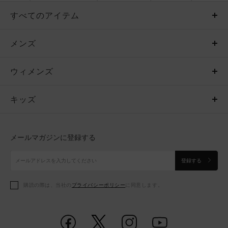
すべてのアイテム
メンズ
メンズ
ウィメンズ
トップス
ウィメンズ
キッズ
トップス
ボトムス
キッズ
トップス
ボトムス
シューズ
シューズ
メールマガジンに登録する
ボトムス
シューズ
アクセサリー
アクセサリー
登録する
シューズ
アクセサリー
購読の際は、当社の
プライバシーポリシー
に同意します。
アクセサリー
スポーツブラ