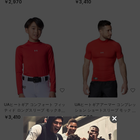
ック シャツ（ベースボール/BOY
ク シャツ（ベースボール/BOYS）
￥2,970
￥3,410
S）
UAヒートギア コンフォート フィッ
UAヒートギアアーマー コンプレッ
ティド ロングスリーブ モックネッ
ション ショートスリーブ モック シ
ク シャツ（ベースボール/BOYS）
ャツ（ベースボール/MEN）
￥3,410
￥3,960