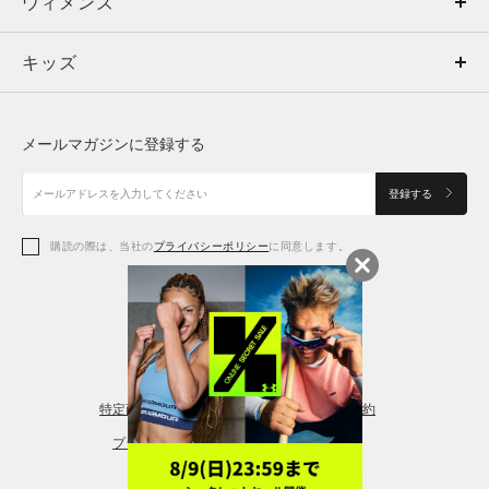
ウィメンズ
トップス
ウィメンズ
キッズ
トップス
ボトムス
キッズ
トップス
ボトムス
シューズ
シューズ
メールマガジンに登録する
ボトムス
シューズ
アクセサリー
アクセサリー
登録する
シューズ
アクセサリー
購読の際は、当社の
プライバシーポリシー
に同意します。
アクセサリー
スポーツブラ
レギンス＆タイツ
特定商取引法に基づく通販の表記
会員規約
プライバシーポリシー