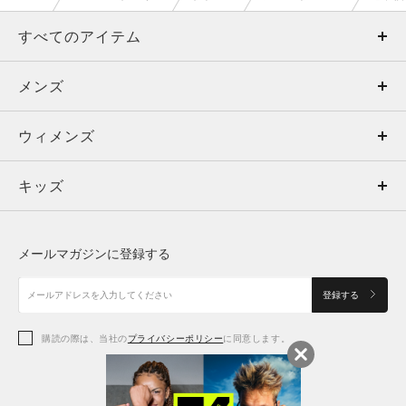
すべてのアイテム
メンズ
メンズ
ウィメンズ
トップス
ウィメンズ
キッズ
トップス
ボトムス
キッズ
トップス
ボトムス
シューズ
シューズ
メールマガジンに登録する
ボトムス
シューズ
アクセサリー
アクセサリー
登録する
シューズ
アクセサリー
購読の際は、当社の
プライバシーポリシー
に同意します。
アクセサリー
スポーツブラ