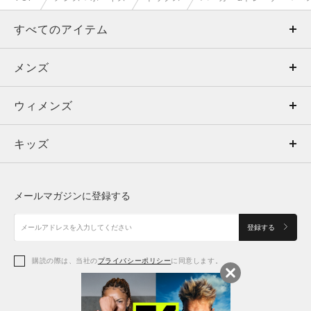
すべてのアイテム
メンズ
メンズ
ウィメンズ
トップス
ウィメンズ
キッズ
トップス
ボトムス
キッズ
トップス
ボトムス
シューズ
シューズ
メールマガジンに登録する
ボトムス
シューズ
アクセサリー
アクセサリー
登録する
シューズ
アクセサリー
購読の際は、当社の
プライバシーポリシー
に同意します。
アクセサリー
スポーツブラ