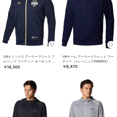
UAオリックス アーマーフリース フ
UAチーム アーマースウェット フー
ルジップ フーディー オーセンティ
ディー（トレーニング/UNISEX）
ック（ベースボール/MEN）
￥8,470
￥14,300