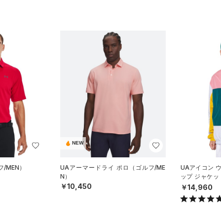
NEW
フ/MEN）
UAアーマードライ ポロ（ゴルフ/ME
UAアイコン 
N）
ップ ジャケッ
N）
￥10,450
￥14,960