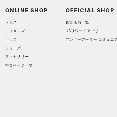
（0）
スイムウェア
ONLINE SHOP
OFFICIAL SHOP
ボトムス
アクセサリー
すべてのボトムス
メンズ
直営店舗一覧
シューズ
すべてのアクセサリー
（0）
レギンス&タイツ
ウィメンズ
UAリワードアプリ
すべてのシューズ
（3）
バックパック
（8）
キッズ
アンダーアーマー コミュニ
ショートパンツ
サイズ
（4）
スポーツシューズ
（1）
ショルダー＆トートバッグ
（2）
シューズ
パンツ(ロングパンツ)
S
カラー
（0）
スパイク
（0）
サックパック
アクセサリー
（1）
スウェット＆フリース
M
（1）
スポーツスタイルシューズ
（0）
ウェストバッグ
特集ページ一覧
（1）
アンダーウェア
L
（1）
サンダル
（0）
ダッフルバッグ
（0）
ブラック
スカート
ホワイト
ブラウン
グリーン
XL
（0）
キャップ＆ビーニー
（0）
2XL
スイムウェア
（0）
3XL
ベルト
ブルー
パープル
レッド
イエロー
4XL
（0）
グローブ・手袋
5XL
（0）
アイウェア
オレンジ
その他