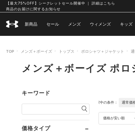
【最大75%OFF】シークレットセール開催中 ｜ 詳細はこちら
商品のお届けに関するお知らせ
新商品
セール
メンズ
ウィメンズ
キッズ
TOP
メンズ＋ボーイズ
トップス
ポロシャツ＋ジャケット
通
メンズ＋ボーイズ ポロ
キーワード
選択中の条件：
通常価
価格が安い順
価格タイプ