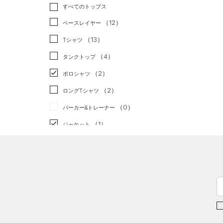
トレーニング
すべてのトップス
（0）
ランニング
（0）
（12）
ベースレイヤー
スポーツスタイル
（1）
（13）
Tシャツ
アメリカンフットボール
（4）
タンクトップ
（0）
（2）
ポロシャツ
サッカー
（0）
（2）
ロングTシャツ
リカバリー
（0）
（0）
パーカー&トレーナー
その他
（0）
（1）
ジャケット
（2）
ジャージ
（0）
ベスト
（0）
ダウン・コート
（0）
スポーツブラ
（0）
セットアップ