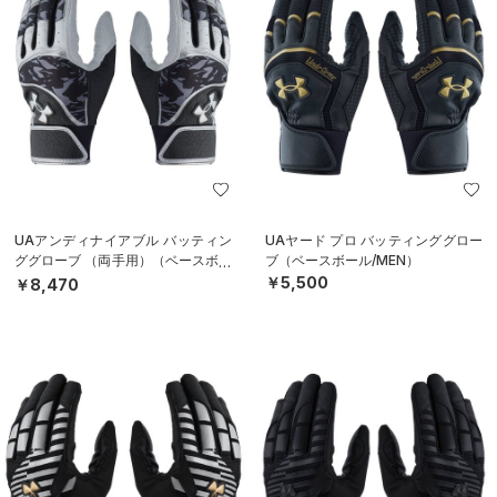
UAアンディナイアブル バッティン
UAヤード プロ バッティンググロー
ググローブ （両手用）（ベースボー
ブ（ベースボール/MEN）
ル/MEN）
￥5,500
￥8,470