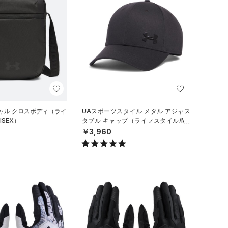
ャル クロスボディ（ライ
UAスポーツスタイル メタル アジャス
ISEX）
タブル キャップ（ライフスタイル/ME
N）
￥3,960