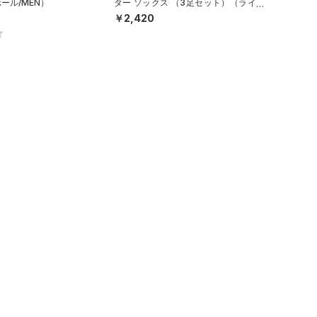
ール/MEN）
ター ソックス （3足セット）（ライフ
スタイル/UNISEX）
￥2,420