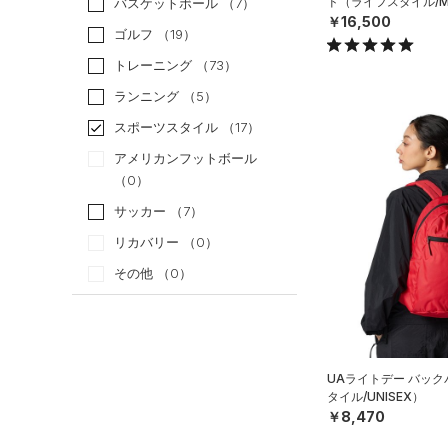
ド（ライフスタイル/M
バスケットボール
（7）
￥16,500
ゴルフ
（19）
トレーニング
（73）
ランニング
（5）
スポーツスタイル
（17）
アメリカンフットボール
（0）
サッカー
（7）
リカバリー
（0）
その他
（0）
カテゴリー
トップス
UAライトデー バッ
タイル/UNISEX）
ボトムス
すべてのトップス
￥8,470
アクセサリー
すべてのボトムス
（22）
ベースレイヤー