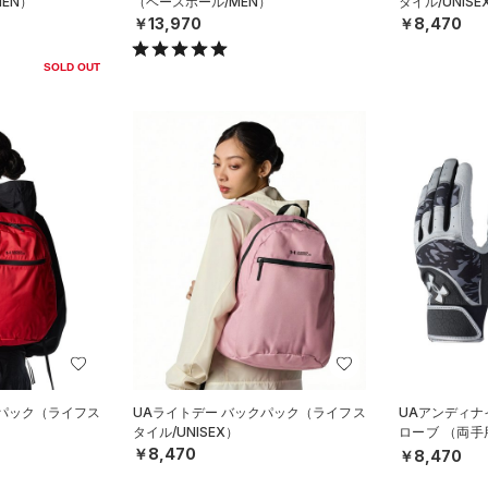
EN）
（ベースボール/MEN）
タイル/UNISE
￥13,970
￥8,470
SOLD OUT
クパック（ライフス
UAライトデー バックパック（ライフス
UAアンディナ
タイル/UNISEX）
ローブ （両手
N）
￥8,470
￥8,470