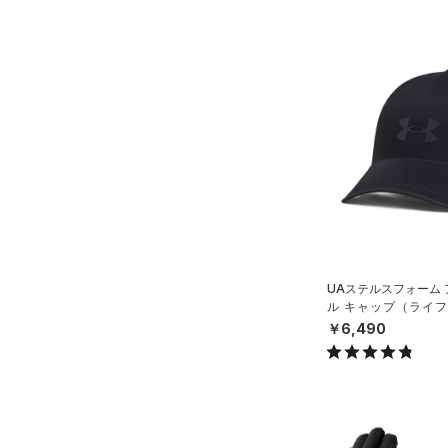
すべてのアクセサリー
（4）
レギンス&タイツ
（13）
Tシャツ
（6）
バックパック
（6）
ショートパンツ
（2）
タンクトップ
ショルダー＆トートバッグ
（8）
パンツ(ロングパンツ)
（0）
ポロシャツ
（0）
（0）
スウェット＆フリース
（1）
ロングTシャツ
（1）
サックパック
（2）
アンダーウェア
（1）
パーカー&トレーナー
（2）
ウェストバッグ
（0）
スカート
（7）
ジャケット
（0）
ダッフルバッグ
（0）
スイムウェア
（0）
ジャージ
（7）
キャップ＆ビーニー
（0）
ベスト
（0）
ベルト
UAステルスフォーム
（1）
ダウン・コート
（9）
ル キャップ（ライフス
グローブ・手袋
X）
￥6,490
（0）
スポーツブラ
（1）
アイウェア
（0）
セットアップ
リストバンド＆ヘッドバンド
（0）
（0）
スイムウェア
（0）
スポーツマスク