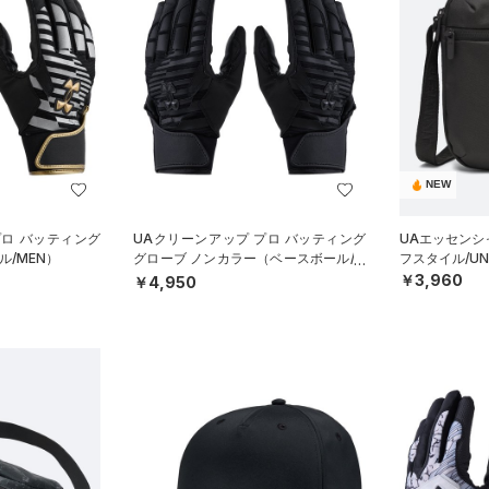
NEW
プロ バッティング
UAクリーンアップ プロ バッティング
UAエッセンシ
/MEN）
グローブ ノンカラー（ベースボール/M
フスタイル/UN
EN）
￥3,960
￥4,950