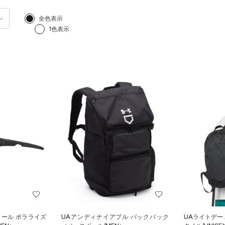
全色表示
1色表示
トール ポラライズ
UAアンディナイアブル バックパック
UAライトデー