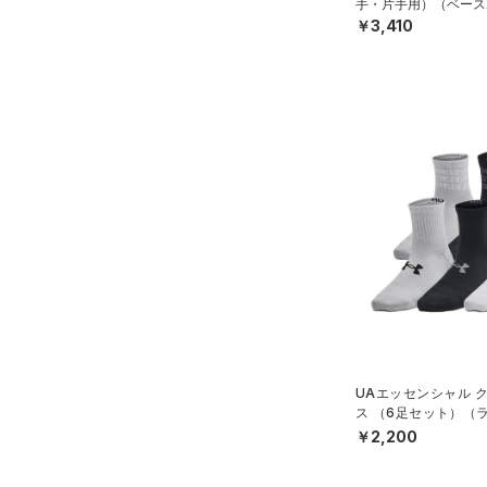
手・片手用）（ベース
Rival Fleece(ライバルフリー
￥3,410
ス)
（0）
Armour Fleece(アーマーフリ
ース)
（0）
UAエッセンシャル 
ス （6足セット）（ラ
DS）
￥2,200