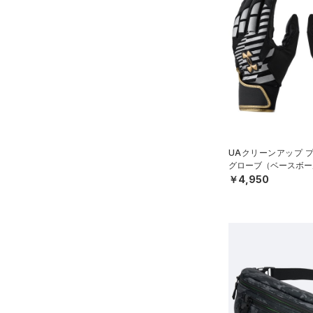
（3）
ソックス
（0）
ネックウォーマー
（1）
スリーブ
（0）
タオル
（0）
ボール
（0）
イヤホン＆ヘッドホン
（0）
ウォーターボトル
UAクリーンアップ 
グローブ（ベースボール
（0）
その他
￥4,950
シューズ
すべてのシューズ
サイズ
（0）
スポーツシューズ
S(22cm)
カラー
（1）
スパイク
M(23cm)
スポーツスタイルシューズ
ML(24cm)
（10）