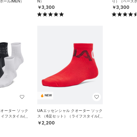
ボール/MEN）
N）
り）（ベースボ
￥3,300
￥3,300
NEW
クオーター ソック
UAエッセンシャル クオーター ソック
イフスタイル/KI
ス （6足セット）（ライフスタイル/KI
DS）
￥2,200