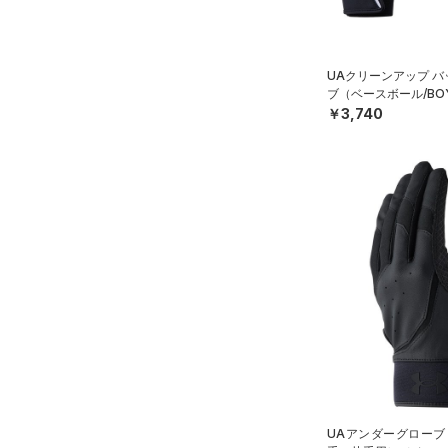
18インチ
公式サイト限定
（0）
（0）
S(22cm)
プロジェクトロック
（0）
在庫残りわずか
（0）
RUSH(ラッシュ)
（0）
M(23cm)
ステフィン・カリー
（0）
UAクリーンアップ 
ISO-CHILL(アイソチル)
（0）
ML(24cm)
ブ（ベースボール/BO
アジア限定
（0）
Tech(テック)
（0）
￥3,740
L(25cm)
COLDGEAR ARMOUR(コール
XS(21cm)
ドギアアーマー)
（0）
XL(26cm)
HEATGEAR ARMOUR(ヒート
30
ギアアーマー)
（0）
34
STORM(ストーム)
（3）
XSSM
COLDGEAR INFRARED(コー
SMMD
ルドギアインフラレッド)
（0）
MDLG
AUXETIC(オーゼティック)
LGXL
（0）
XLXXL
Charged Cotton(チャージド
コットン)
（0）
UAアンダーグローブ