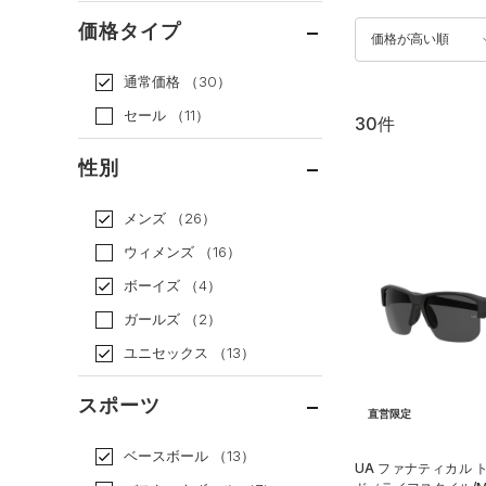
価格タイプ
価格が高い順
通常価格
（30）
セール
（11）
30件
性別
メンズ
（26）
ウィメンズ
（16）
ボーイズ
（4）
ガールズ
（2）
ユニセックス
（13）
スポーツ
直営限定
ベースボール
（13）
UA ファナティカル 