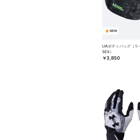
ブラック
ホワイト
ブラウン
グリーン
L(25cm)
（5）
サンダル
XL(26cm)
YS(130cm)
ブルー
パープル
レッド
イエロー
NEW
YM(140cm)
YSM/YMD
UAボディバッグ（ライ
オレンジ
その他
SEX）
YL(150cm)
￥3,850
YXL(160cm)
価格
XS
S
テクノロジー
～
円
円
M
FLOW(フロー)
（0）
在庫
L
HOVR(ホバー)
（0）
XL
在庫あり
CHARGED(チャージド)
（0）
限定
ONESIZE
MICRO G(マイクロＧ)
（0）
12インチ
直営限定
（1）
コレクション
TRIBASE(トライベース)