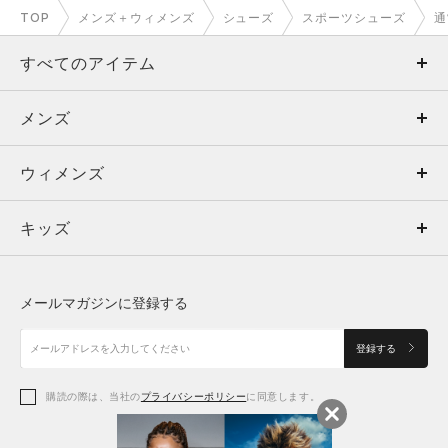
TOP
メンズ＋ウィメンズ
シューズ
スポーツシューズ
通
すべてのアイテム
メンズ
メンズ
ウィメンズ
トップス
ウィメンズ
キッズ
トップス
ボトムス
キッズ
トップス
ボトムス
シューズ
シューズ
メールマガジンに登録する
ボトムス
シューズ
アクセサリー
アクセサリー
登録する
シューズ
アクセサリー
購読の際は、当社の
プライバシーポリシー
に同意します。