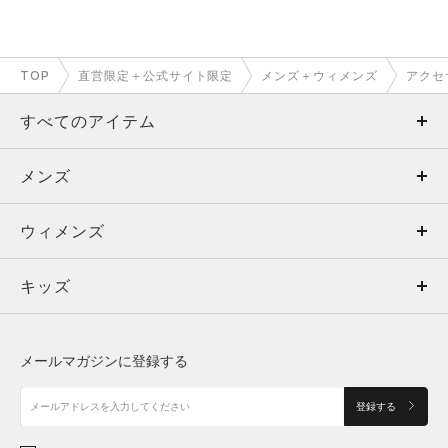
TOP
直営限定＋公式サイト限定
メンズ＋ウィメンズ
アクセ
すべてのアイテム
メンズ
メンズ
ウィメンズ
トップス
ウィメンズ
キッズ
トップス
ボトムス
キッズ
トップス
ボトムス
シューズ
シューズ
メールマガジンに登録する
ボトムス
シューズ
アクセサリー
アクセサリー
登録する