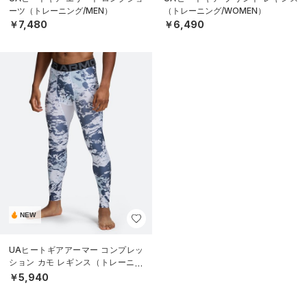
ーツ（トレーニング/MEN）
（トレーニング/WOMEN）
￥7,480
￥6,490
NEW
UAヒートギアアーマー コンプレッ
ション カモ レギンス（トレーニン
グ/MEN）
￥5,940