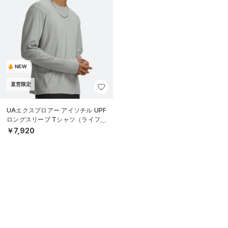
NEW
直営限定
UAエクスプロアー アイソチル UPF
ロングスリーブ Tシャツ（ライフス
タイル/MEN）
￥7,920