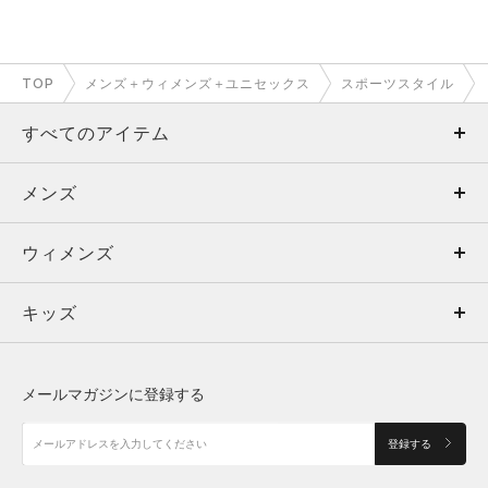
TOP
メンズ＋ウィメンズ＋ユニセックス
スポーツスタイル
すべてのアイテム
メンズ
メンズ
ウィメンズ
トップス
ウィメンズ
キッズ
トップス
ボトムス
キッズ
トップス
ボトムス
シューズ
シューズ
メールマガジンに登録する
ボトムス
シューズ
アクセサリー
アクセサリー
登録する