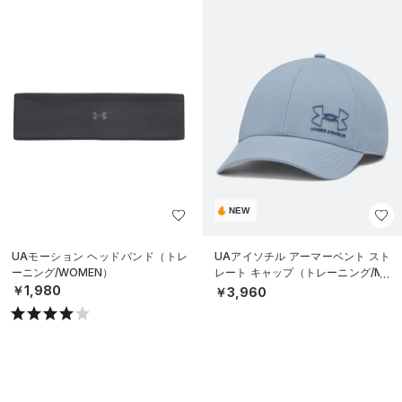
NEW
UAモーション ヘッドバンド（トレ
UAアイソチル アーマーベント スト
ーニング/WOMEN）
レート キャップ（トレーニング/ME
N）
￥1,980
￥3,960