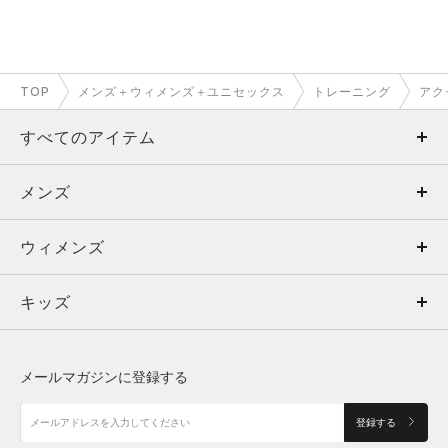
TOP
メンズ＋ウィメンズ＋ユニセックス
トレーニング
アク
すべてのアイテム
メンズ
メンズ
ウィメンズ
トップス
ウィメンズ
キッズ
トップス
ボトムス
キッズ
トップス
ボトムス
シューズ
シューズ
メールマガジンに登録する
ボトムス
シューズ
アクセサリー
アクセサリー
登録する