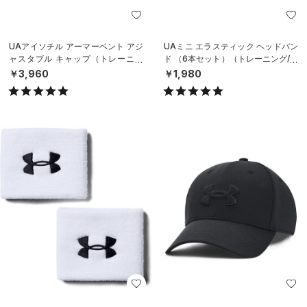
UAアイソチル アーマーベント アジ
UAミニ エラスティック ヘッドバン
ャスタブル キャップ（トレーニン
ド （6本セット）（トレーニング/W
グ/MEN）
OMEN）
￥3,960
￥1,980