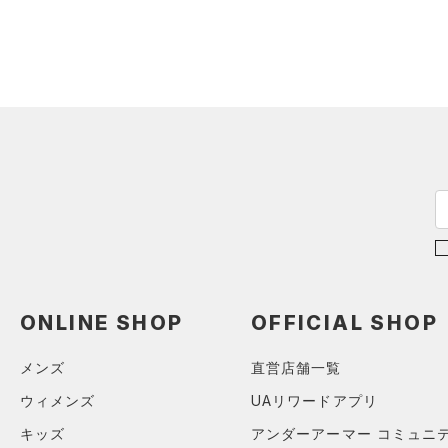
（24）
ソックス
（0）
ネックウォーマー
（2）
スリーブ
（5）
タオル
（0）
ボール
（0）
イヤホン＆ヘッドホン
（3）
ウォーターボトル
（0）
その他
シューズ
ONLINE SHOP
OFFICIAL SHOP
すべてのシューズ
サイズ
（9）
スポーツシューズ
メンズ
直営店舗一覧
ONESIZE
カラー
（0）
スパイク
ウィメンズ
UAリワードアプリ
12インチ
スポーツスタイルシューズ
キッズ
アンダーアーマー コミュニ
18インチ
（0）