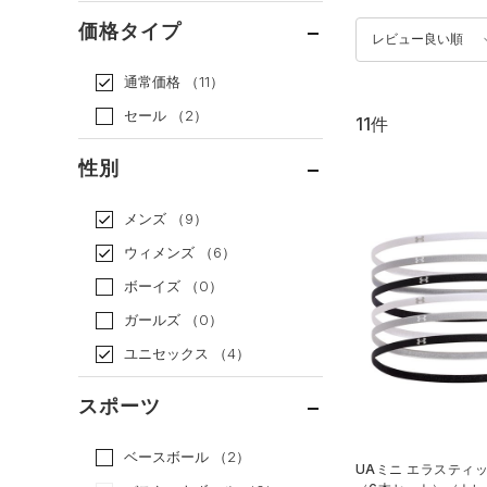
価格タイプ
レビュー良い順
通常価格
（11）
セール
（2）
11件
性別
メンズ
（9）
ウィメンズ
（6）
ボーイズ
（0）
ガールズ
（0）
ユニセックス
（4）
スポーツ
ベースボール
（2）
UAミニ エラスティ