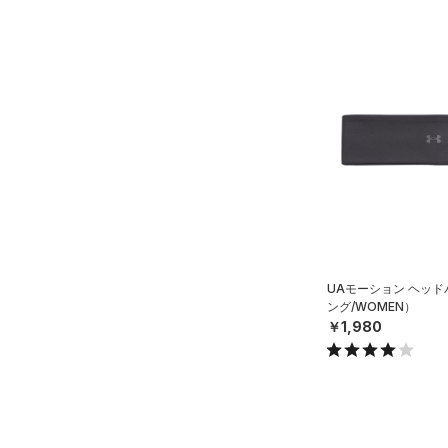
すべてのアクセサリー
（31）
レギンス&タイツ
（67）
Tシャツ
（22）
バックパック
（41）
ショートパンツ
（20）
タンクトップ
ショルダー＆トートバッグ
（22）
パンツ(ロングパンツ)
（6）
ポロシャツ
（2）
（4）
スウェット＆フリース
（17）
ロングTシャツ
（6）
サックパック
（30）
アンダーウェア
（8）
パーカー&トレーナー
（2）
ウェストバッグ
（0）
スカート
（15）
ジャケット
（13）
ダッフルバッグ
（0）
スイムウェア
（12）
ジャージ
（10）
キャップ＆ビーニー
（0）
ベスト
（0）
ベルト
UAモーション ヘッ
（1）
ダウン・コート
（4）
グローブ・手袋
ング/WOMEN）
￥1,980
（17）
スポーツブラ
（7）
アイウェア
（0）
セットアップ
リストバンド＆ヘッドバンド
（7）
（0）
スイムウェア
（0）
スポーツマスク