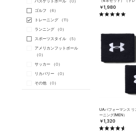
（6本セット）（トレ
バスケットボール
（0）
N）
￥1,980
ゴルフ
（6）
トレーニング
（11）
ランニング
（0）
スポーツスタイル
（5）
アメリカンフットボール
（0）
サッカー
（0）
リカバリー
（0）
その他
（0）
カテゴリー
UAパフォーマンス 
トップス
ーニング/MEN）
ボトムス
￥1,320
すべてのトップス
アクセサリー
すべてのボトムス
（65）
ベースレイヤー