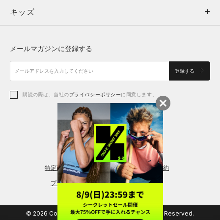
キッズ
トップス
ボトムス
キッズ
トップス
ボトムス
シューズ
シューズ
メールマガジンに登録する
ボトムス
シューズ
アクセサリー
アクセサリー
登録する
シューズ
アクセサリー
購読の際は、当社の
プライバシーポリシー
に同意します。
アクセサリー
スポーツブラ
レギンス＆タイツ
特定商取引法に基づく通販の表記
会員規約
プライバシーポリシー
© 2026 Copyright DOME Corporation. All Rights Reserved.