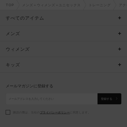
TOP
メンズ＋ウィメンズ＋ユニセックス
トレーニング
アク
すべてのアイテム
メンズ
メンズ
ウィメンズ
トップス
ウィメンズ
キッズ
トップス
ボトムス
キッズ
トップス
ボトムス
シューズ
シューズ
メールマガジンに登録する
ボトムス
シューズ
アクセサリー
アクセサリー
登録する
シューズ
アクセサリー
購読の際は、当社の
プライバシーポリシー
に同意します。