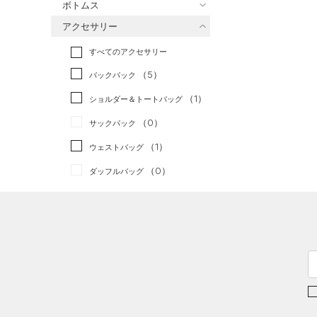
ボトムス
トレーニング
すべてのトップス
（2）
アクセサリー
すべてのボトムス
ランニング
（0）
（42）
ベースレイヤー
すべてのアクセサリー
（9）
スポーツスタイル
（1）
レギンス&タイツ
（40）
Tシャツ
（5）
アメリカンフットボール
バックパック
（10）
ショートパンツ
（10）
タンクトップ
（0）
（1）
ショルダー＆トートバッグ
（1）
パンツ(ロングパンツ)
（7）
ポロシャツ
サッカー
（0）
（0）
サックパック
（0）
スウェット＆フリース
（5）
ロングTシャツ
リカバリー
（0）
（1）
ウェストバッグ
（5）
アンダーウェア
（0）
パーカー&トレーナー
その他
（0）
（0）
ダッフルバッグ
（0）
スカート
（2）
ジャケット
（7）
キャップ＆ビーニー
（0）
スイムウェア
（1）
ジャージ
（3）
ベルト
（1）
ベスト
（17）
グローブ・手袋
（0）
ダウン・コート
（3）
アイウェア
（6）
スポーツブラ
リストバンド＆ヘッドバンド
（0）
セットアップ
（2）