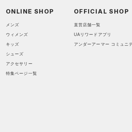
（0）
スイムウェア
（0）
スポーツマスク
ONLINE SHOP
OFFICIAL SHOP
（20）
ソックス
メンズ
直営店舗一覧
（0）
ネックウォーマー
ウィメンズ
UAリワードアプリ
（1）
スリーブ
キッズ
アンダーアーマー コミュニ
（6）
タオル
シューズ
（0）
ボール
アクセサリー
（0）
イヤホン＆ヘッドホン
特集ページ一覧
（3）
ウォーターボトル
（4）
その他
シューズ
すべてのシューズ
サイズ
（22）
スポーツシューズ
ONESIZE
カラー
（8）
スパイク