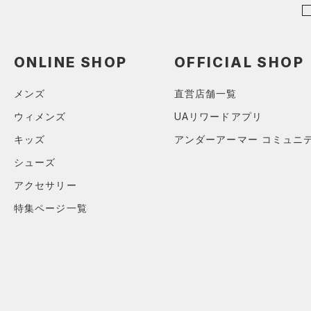
すべてのアクセサリー
（1）
レギンス&タイツ
（7）
Tシャツ
（1）
バックパック
（0）
ショートパンツ
（1）
タンクトップ
ショルダー＆トートバッグ
（0）
ONLINE SHOP
OFFICIAL SHOP
パンツ(ロングパンツ)
（0）
ポロシャツ
（0）
（0）
スウェット＆フリース
（1）
ロングTシャツ
メンズ
直営店舗一覧
（0）
サックパック
（0）
アンダーウェア
（2）
パーカー&トレーナー
ウィメンズ
UAリワードアプリ
（0）
ウェストバッグ
（0）
スカート
（3）
ジャケット
キッズ
アンダーアーマー コミュニ
（0）
ダッフルバッグ
（0）
スイムウェア
（0）
ジャージ
シューズ
（0）
キャップ＆ビーニー
（0）
ベスト
アクセサリー
（0）
ベルト
（0）
ダウン・コート
特集ページ一覧
（2）
グローブ・手袋
（0）
スポーツブラ
（0）
アイウェア
（0）
セットアップ
リストバンド＆ヘッドバンド
（0）
（0）
スイムウェア
（0）
スポーツマスク