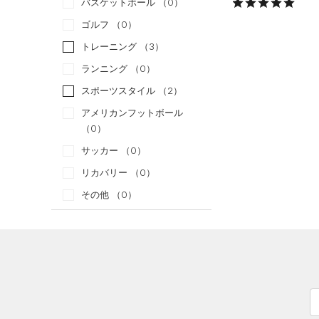
バスケットボール
（0）
ゴルフ
（0）
トレーニング
（3）
ランニング
（0）
スポーツスタイル
（2）
アメリカンフットボール
（0）
サッカー
（0）
リカバリー
（0）
その他
（0）
カテゴリー
トップス
ボトムス
すべてのトップス
アクセサリー
すべてのボトムス
（19）
ベースレイヤー