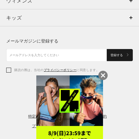
ウィメンズ
トップス
ウィメンズ
キッズ
トップス
ボトムス
キッズ
トップス
ボトムス
シューズ
シューズ
メールマガジンに登録する
ボトムス
シューズ
アクセサリー
アクセサリー
登録する
シューズ
アクセサリー
購読の際は、当社の
プライバシーポリシー
に同意します。
アクセサリー
スポーツブラ
レギンス＆タイツ
特定商取引法に基づく通販の表記
会員規約
プライバシーポリシー