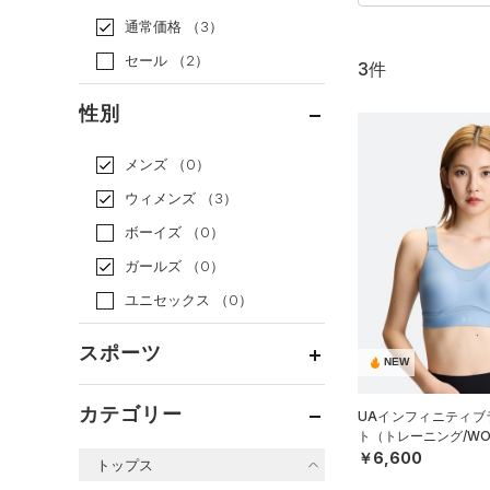
通常価格
（3）
セール
（2）
3件
性別
メンズ
（0）
ウィメンズ
（3）
ボーイズ
（0）
ガールズ
（0）
ユニセックス
（0）
スポーツ
NEW
ベースボール
（0）
カテゴリー
UAインフィニティブラ
ト（トレーニング/WO
バスケットボール
（0）
￥6,600
トップス
ゴルフ
（0）