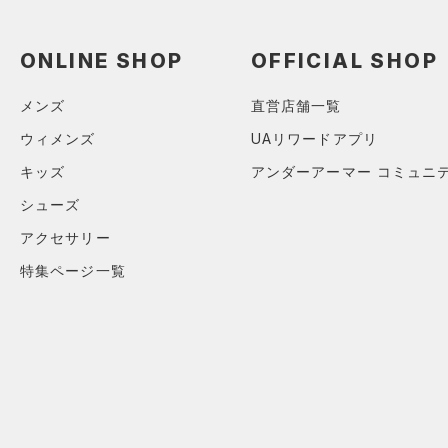
（0）
スイムウェア
ボトムス
ONLINE SHOP
OFFICIAL SHOP
アクセサリー
すべてのボトムス
メンズ
直営店舗一覧
シューズ
すべてのアクセサリー
（2）
レギンス&タイツ
ウィメンズ
UAリワードアプリ
すべてのシューズ
（6）
バックパック
（27）
ショートパンツ
サイズ
キッズ
アンダーアーマー コミュニ
（5）
スポーツシューズ
ショルダー＆トートバッグ
（9）
パンツ(ロングパンツ)
（0）
YM(140cm)
シューズ
カラー
（1）
スパイク
（1）
スウェット＆フリース
YL(150cm)
（2）
サックパック
アクセサリー
（1）
スポーツスタイルシューズ
（6）
アンダーウェア
YXL(160cm)
（0）
ウェストバッグ
特集ページ一覧
（0）
サンダル
（0）
ブラック
スカート
ホワイト
ブラウン
グリーン
XS
（2）
ダッフルバッグ
（0）
S
スイムウェア
（3）
キャップ＆ビーニー
M
ブルー
パープル
レッド
イエロー
（0）
ベルト
L
（3）
グローブ・手袋
XL
オレンジ
その他
（3）
アイウェア
2XL