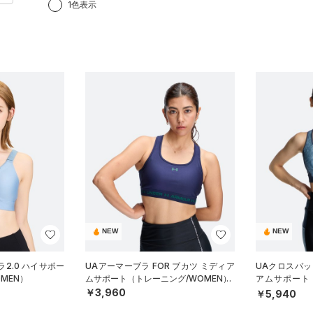
1色表示
NEW
NEW
2.0 ハイサポー
UAアーマーブラ FOR ブカツ ミディア
UAクロスバッ
MEN）
ムサポート（トレーニング/WOMEN）
アムサポート
N）
￥3,960
￥5,940