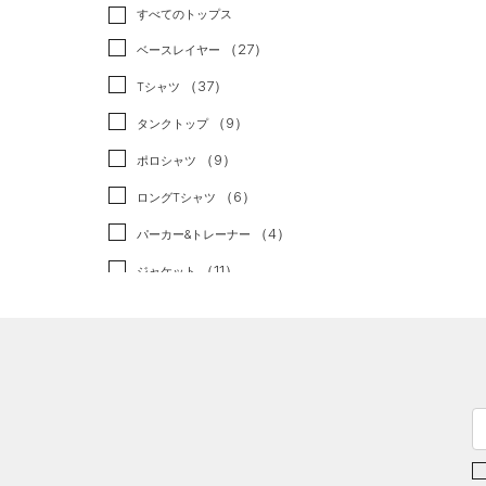
トレーニング
すべてのトップス
（3）
ランニング
（0）
（27）
ベースレイヤー
スポーツスタイル
（0）
（37）
Tシャツ
アメリカンフットボール
（9）
タンクトップ
（0）
（9）
ポロシャツ
サッカー
（0）
（6）
ロングTシャツ
リカバリー
（0）
（4）
パーカー&トレーナー
その他
（0）
（11）
ジャケット
（11）
ジャージ
（2）
ベスト
（0）
ダウン・コート
（3）
スポーツブラ
（0）
セットアップ