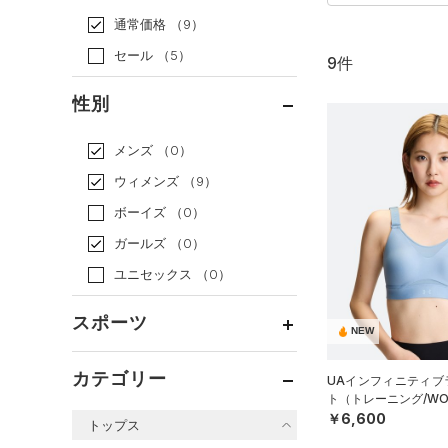
通常価格
（9）
セール
（5）
9件
性別
メンズ
（0）
ウィメンズ
（9）
ボーイズ
（0）
ガールズ
（0）
ユニセックス
（0）
スポーツ
NEW
ベースボール
（0）
カテゴリー
UAインフィニティブラ
ト（トレーニング/WO
バスケットボール
（0）
￥6,600
トップス
ゴルフ
（0）