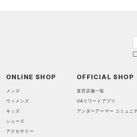
リストバンド＆ヘッドバンド
32A
価格
（5）
34A
（0）
スポーツマスク
36A
テクノロジー
～
（33）
円
円
ソックス
32B
FLOW(フロー)
（0）
在庫
34B
（1）
ネックウォーマー
HOVR(ホバー)
（0）
36B
（4）
スリーブ
在庫あり
CHARGED(チャージド)
（0）
38B
（5）
タオル
MICRO G(マイクロＧ)
（0）
32C
限定
（0）
ボール
ONLINE SHOP
OFFICIAL SHOP
TRIBASE(トライベース)
34C
（0）
（0）
イヤホン＆ヘッドホン
直営限定
（0）
コレクション
36C
メンズ
直営店舗一覧
RUSH(ラッシュ)
（0）
（2）
ウォーターボトル
公式サイト限定
（0）
38C
ウィメンズ
UAリワードアプリ
プロジェクトロック
（0）
ISO-CHILL(アイソチル)
（0）
在庫残りわずか
（3）
（0）
その他
S(A-C)
キッズ
アンダーアーマー コミュニ
ステフィン・カリー
（0）
Tech(テック)
（0）
S(D-DD)
シューズ
アジア限定
（0）
COLDGEAR ARMOUR(コール
M(A-C)
ドギアアーマー)
（0）
アクセサリー
M(D-DD)