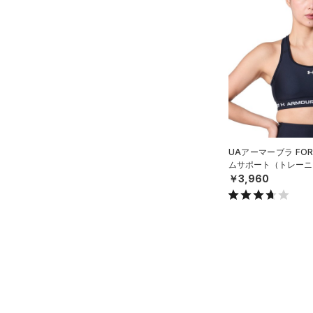
（0）
スイムウェア
ボトムス
アクセサリー
すべてのボトムス
シューズ
すべてのアクセサリー
（31）
レギンス&タイツ
すべてのシューズ
（27）
バックパック
（68）
ショートパンツ
サイズ
（60）
スポーツシューズ
ショルダー＆トートバッグ
（45）
パンツ(ロングパンツ)
（7）
YM(140cm)
カラー
（2）
スパイク
（4）
UAアーマーブラ FO
スウェット＆フリース
YL(150cm)
（10）
サックパック
ムサポート（トレーニン
スポーツスタイルシューズ
（28）
アンダーウェア
￥3,960
YXL(160cm)
（11）
（4）
ウェストバッグ
（0）
ブラック
スカート
ホワイト
ブラウン
グリーン
XS
（9）
サンダル
（13）
ダッフルバッグ
（0）
S
スイムウェア
（20）
キャップ＆ビーニー
M
ブルー
パープル
レッド
イエロー
（3）
ベルト
L
（19）
グローブ・手袋
XL
オレンジ
その他
（5）
アイウェア
2XL