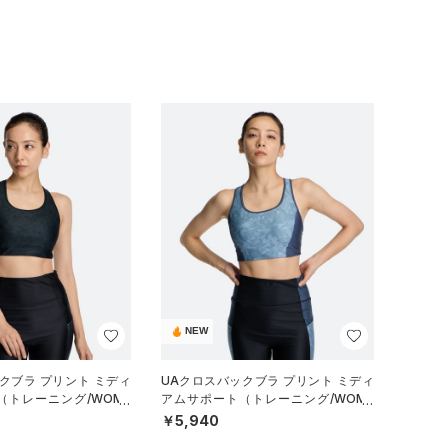
NEW
クブラ プリント ミディ
UAクロスバックブラ プリント ミディ
（トレーニング/WOME
アムサポート（トレーニング/WOME
N）
￥5,940