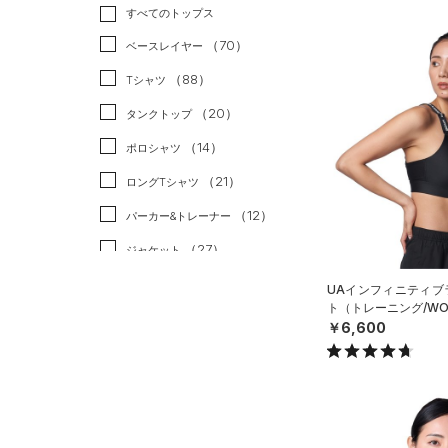
トレーニング
すべてのトップス
（9）
ランニング
（0）
（70）
ベースレイヤー
スポーツスタイル
（0）
（88）
Tシャツ
アメリカンフットボール
（20）
タンクトップ
（0）
（14）
ポロシャツ
サッカー
（0）
（21）
ロングTシャツ
リカバリー
（0）
（12）
パーカー&トレーナー
その他
（0）
（27）
ジャケット
（19）
ジャージ
UAインフィニティブラ
ト（トレーニング/WO
（1）
ベスト
￥6,600
（3）
ダウン・コート
（9）
スポーツブラ
（0）
セットアップ