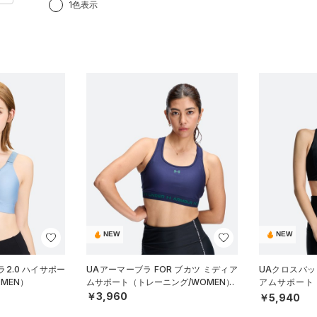
1色表示
NEW
NEW
2.0 ハイサポー
UAアーマーブラ FOR ブカツ ミディア
UAクロスバッ
MEN）
ムサポート（トレーニング/WOMEN）
アムサポート
N）
￥3,960
￥5,940