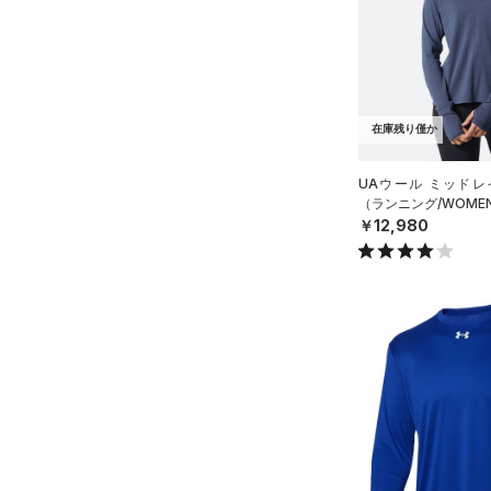
リストバンド＆ヘッドバンド
2XL
価格
（5）
3XL
（0）
スポーツマスク
4XL
テクノロジー
～
（34）
円
円
ソックス
5XL
在庫残り僅か
FLOW(フロー)
（0）
在庫
6XL
（1）
ネックウォーマー
HOVR(ホバー)
（0）
UAウール ミッドレ
（4）
スリーブ
（ランニング/WOME
在庫あり
CHARGED(チャージド)
（0）
限定
￥12,980
（5）
タオル
MICRO G(マイクロＧ)
（0）
（0）
直営限定
ボール
（5）
コレクション
TRIBASE(トライベース)
公式サイト限定
（0）
（0）
（0）
イヤホン＆ヘッドホン
プロジェクトロック
（0）
在庫残りわずか
（0）
RUSH(ラッシュ)
（0）
（2）
ウォーターボトル
ステフィン・カリー
（0）
ISO-CHILL(アイソチル)
（0）
（4）
その他
アジア限定
（0）
Tech(テック)
（1）
COLDGEAR ARMOUR(コール
ドギアアーマー)
（0）