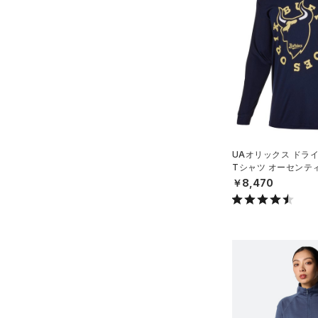
（0）
スイムウェア
ボトムス
アクセサリー
すべてのボトムス
シューズ
すべてのアクセサリー
（31）
レギンス&タイツ
すべてのシューズ
（27）
バックパック
（69）
ショートパンツ
サイズ
（61）
スポーツシューズ
ショルダー＆トートバッグ
（46）
パンツ(ロングパンツ)
（7）
YXS(120cm)
カラー
（2）
スパイク
（4）
UAオリックス ドラ
スウェット＆フリース
YS(130cm)
（10）
サックパック
Tシャツ オーセンテ
スポーツスタイルシューズ
（28）
アンダーウェア
ール/MEN）
￥8,470
YM(140cm)
（12）
（4）
ウェストバッグ
（0）
ブラック
スカート
ホワイト
ブラウン
グリーン
YL(150cm)
（9）
サンダル
（13）
ダッフルバッグ
（0）
YXL(160cm)
スイムウェア
（20）
キャップ＆ビーニー
S
ブルー
パープル
レッド
イエロー
（3）
ベルト
M
（20）
グローブ・手袋
L
オレンジ
その他
（9）
アイウェア
XL