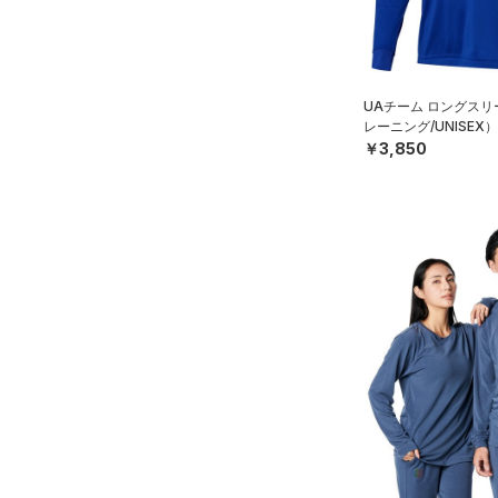
HEATGEAR ARMOUR(ヒート
ギアアーマー)
（0）
STORM(ストーム)
（0）
COLDGEAR INFRARED(コー
UAチーム ロングスリ
レーニング/UNISEX）
ルドギアインフラレッド)
￥3,850
（0）
AUXETIC(オーゼティック)
（0）
Charged Cotton(チャージド
コットン)
（0）
Rival Fleece(ライバルフリー
ス)
（0）
Armour Fleece(アーマーフリ
ース)
（0）