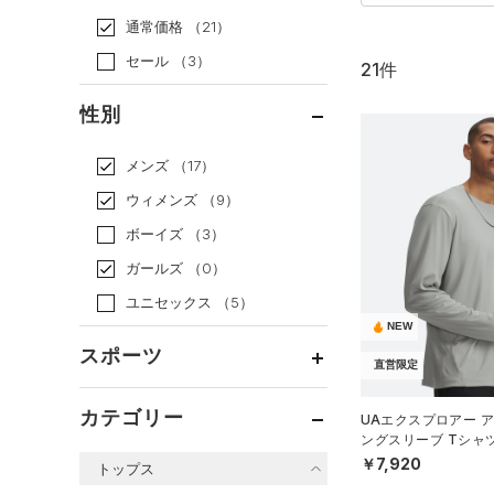
通常価格
（21）
セール
（3）
21件
性別
メンズ
（17）
ウィメンズ
（9）
ボーイズ
（3）
ガールズ
（0）
ユニセックス
（5）
NEW
スポーツ
直営限定
ベースボール
（1）
カテゴリー
UAエクスプロアー ア
ングスリーブ Tシャ
バスケットボール
（0）
ル/MEN）
￥7,920
トップス
ゴルフ
（0）