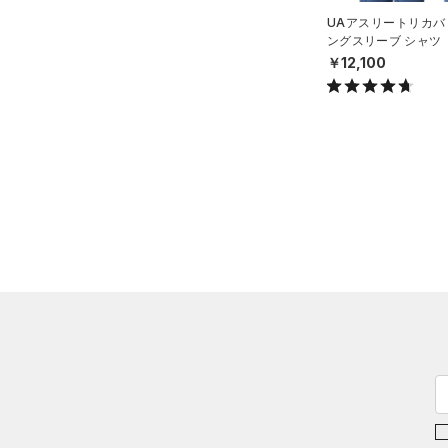
UAアスリートリカバ
ングスリーブ シャツ（
SEX）
￥12,100