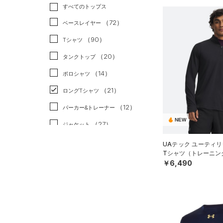
トレーニング
すべてのトップス
（11）
ランニング
（6）
（72）
ベースレイヤー
スポーツスタイル
（1）
（90）
Tシャツ
アメリカンフットボール
（20）
タンクトップ
（0）
（14）
ポロシャツ
サッカー
（0）
（21）
ロングTシャツ
リカバリー
（2）
（12）
パーカー&トレーナー
その他
（0）
NEW
（27）
ジャケット
（19）
ジャージ
UAテック ユーティリ
Tシャツ（トレーニング
（1）
ベスト
￥6,490
（3）
ダウン・コート
（9）
スポーツブラ
（0）
セットアップ