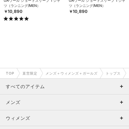
UAウール ショートスリーブ Tシャ
UAウール ショートスリーブ Tシャ
ツ（ランニング/MEN）
ツ（ランニング/MEN）
￥10,890
￥10,890
TOP
直営限定
メンズ＋ウィメンズ＋ガールズ
トップス
すべてのアイテム
メンズ
メンズ
ウィメンズ
トップス
ウィメンズ