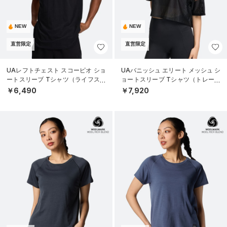
NEW
NEW
直営限定
直営限定
UAレフトチェスト スコーピオ ショ
UAバニッシュ エリート メッシュ シ
ートスリーブ Tシャツ（ライフスタ
ョートスリーブ Tシャツ（トレーニ
イル/MEN）
ング/WOMEN）
￥6,490
￥7,920