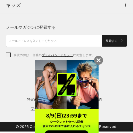
キッズ
トップス
ボトムス
キッズ
トップス
ボトムス
シューズ
シューズ
メールマガジンに登録する
ボトムス
シューズ
アクセサリー
アクセサリー
登録する
シューズ
アクセサリー
購読の際は、当社の
プライバシーポリシー
に同意します。
アクセサリー
スポーツブラ
レギンス＆タイツ
特定商取引法に基づく通販の表記
会員規約
プライバシーポリシー
© 2026 Copyright DOME Corporation. All Rights Reserved.