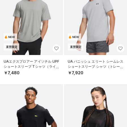
NEW
NEW
直営限定
直営限定
UAエクスプロアー アイソチル UPF
UA バニッシュ エリート シームレス
ショートスリーブ Tシャツ（ライフ
ショートスリーブ シャツ（トレーニ
スタイル/MEN）
ング/MEN）
￥7,480
￥7,920