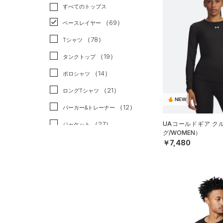
トレーニング
すべてのトップス
（32）
ランニング
（0）
（69）
ベースレイヤー
スポーツスタイル
（0）
（78）
Tシャツ
アメリカンフットボール
（19）
タンクトップ
（0）
（14）
ポロシャツ
サッカー
（0）
（21）
ロングTシャツ
リカバリー
（0）
NEW
（12）
パーカー&トレーナー
その他
（0）
（27）
UAコールドギア ク
ジャケット
グ/WOMEN）
（19）
ジャージ
￥7,480
（0）
ベスト
（3）
ダウン・コート
（9）
スポーツブラ
（0）
セットアップ