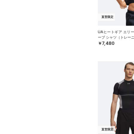
リストバンド＆ヘッドバンド
3XL
価格
（5）
4XL
直営限定
（0）
スポーツマスク
5XL
テクノロジー
UAヒートギア エリ
～
（30）
円
円
ソックス
6XL
ーブ シャツ（トレーニ
FLOW(フロー)
（0）
在庫
（1）
￥7,480
ネックウォーマー
HOVR(ホバー)
（0）
（4）
スリーブ
在庫あり
CHARGED(チャージド)
（0）
（5）
タオル
MICRO G(マイクロＧ)
（0）
限定
（0）
ボール
TRIBASE(トライベース)
（0）
（0）
イヤホン＆ヘッドホン
直営限定
（10）
コレクション
RUSH(ラッシュ)
（0）
（2）
ウォーターボトル
公式サイト限定
（2）
プロジェクトロック
（0）
ISO-CHILL(アイソチル)
（0）
在庫残りわずか
（3）
（3）
その他
ステフィン・カリー
（0）
Tech(テック)
（0）
アジア限定
（0）
COLDGEAR ARMOUR(コール
ドギアアーマー)
（0）
直営限定