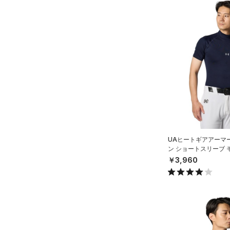
UAヒートギアアーマ
ン ショートスリーブ 
ースボール/MEN）
￥3,960