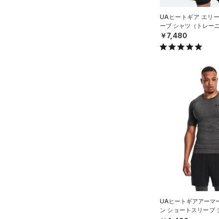
HEATGEAR ARMOUR(ヒート
ギアアーマー)
（10）
UAヒートギア エリ
ーブ シャツ（トレーニ
STORM(ストーム)
（0）
￥7,480
COLDGEAR INFRARED(コー
ルドギアインフラレッド)
（0）
AUXETIC(オーゼティック)
（0）
Charged Cotton(チャージド
コットン)
（0）
Rival Fleece(ライバルフリー
ス)
（0）
Armour Fleece(アーマーフリ
ース)
（0）
UAヒートギアアーマ
ン ショートスリーブ
ング/MEN）