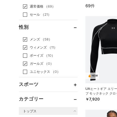
69件
通常価格
（69）
セール
（21）
性別
メンズ
（58）
ウィメンズ
（11）
ボーイズ
（10）
ガールズ
（0）
ユニセックス
（0）
NEW
スポーツ
UAヒートギア エリ
ブ モックネック ク
ベースボール
（30）
ーニング/WOMEN）
カテゴリー
￥7,920
バスケットボール
（1）
トップス
ゴルフ
（6）