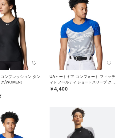
 コンプレッション タン
UAヒートギア コンフォート フィッテ
グ/WOMEN）
ィド ノベルティ ショートスリーブ クル
ーネック シャツ（ベースボール
￥4,400