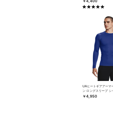
￥4,400
UAヒートギアアーマ
ン ロングスリーブ 
グ/MEN）
￥4,950