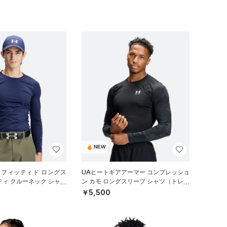
NEW
 フィッティド ロングス
UAヒートギアアーマー コンプレッショ
ティ クルーネック シャツ
ン カモ ロングスリーブ シャツ（トレー
）
ニング/MEN）
￥5,500