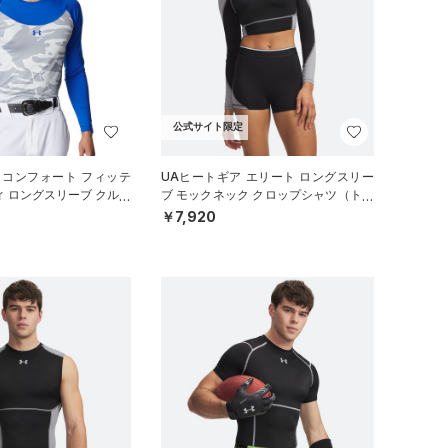
公式サイト限定
 コンフォート フィッテ
UAヒートギア エリート ロングスリー
ィ ロングスリーブ クルー
ブ モックネック クロップシャツ（トレ
（ベースボール/M
ーニング/WOMEN）
￥7,920