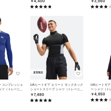
￥4,400
￥3,960
直営限定
ー コンプレッショ
UAヒートギア エリート モックネック
UAヒートギア
シャツ（トレーニン
ショートスリーブ シャツ（トレーニン
ー シャツ（ト
グ/MEN）
￥4,950
￥7,480