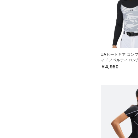
（0）
スイムウェア
ボトムス
アクセサリー
すべてのボトムス
シューズ
すべてのアクセサリー
（27）
レギンス&タイツ
すべてのシューズ
（26）
バックパック
（64）
ショートパンツ
サイズ
（58）
UAヒートギア コン
スポーツシューズ
ショルダー＆トートバッグ
（45）
パンツ(ロングパンツ)
ィド ノベルティ ロン
（7）
YS(130cm)
カラー
（2）
スパイク
ネック シャツ（ベース
￥4,950
（4）
スウェット＆フリース
YM(140cm)
（10）
サックパック
スポーツスタイルシューズ
（28）
アンダーウェア
YL(150cm)
（10）
（4）
ウェストバッグ
（0）
ブラック
スカート
ホワイト
ブラウン
グリーン
YXL(160cm)
（9）
サンダル
（13）
ダッフルバッグ
（0）
S
スイムウェア
（20）
キャップ＆ビーニー
M
ブルー
パープル
レッド
イエロー
（3）
ベルト
L
（19）
グローブ・手袋
XL
オレンジ
その他
（5）
アイウェア
2XL