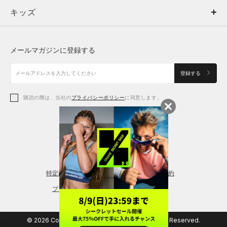
キッズ
トップス
ボトムス
キッズ
トップス
ボトムス
シューズ
シューズ
メールマガジンに登録する
ボトムス
シューズ
アクセサリー
アクセサリー
登録する
シューズ
アクセサリー
購読の際は、当社の
プライバシーポリシー
に同意します。
アクセサリー
スポーツブラ
レギンス＆タイツ
特定商取引法に基づく通販の表記
会員規約
プライバシーポリシー
© 2026 Copyright DOME Corporation. All Rights Reserved.