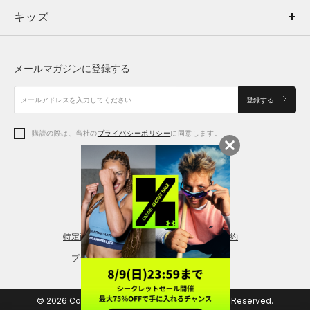
キッズ
トップス
ボトムス
キッズ
トップス
ボトムス
シューズ
シューズ
メールマガジンに登録する
ボトムス
シューズ
アクセサリー
アクセサリー
登録する
シューズ
アクセサリー
購読の際は、当社の
プライバシーポリシー
に同意します。
アクセサリー
スポーツブラ
レギンス＆タイツ
特定商取引法に基づく通販の表記
会員規約
プライバシーポリシー
© 2026 Copyright DOME Corporation. All Rights Reserved.