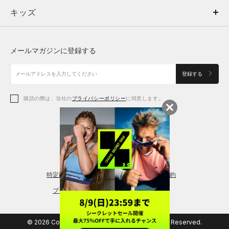
キッズ
トップス
ボトムス
キッズ
トップス
ボトムス
シューズ
シューズ
メールマガジンに登録する
ボトムス
シューズ
アクセサリー
アクセサリー
登録する
シューズ
アクセサリー
購読の際は、当社の
プライバシーポリシー
に同意します。
アクセサリー
スポーツブラ
レギンス＆タイツ
特定商取引法に基づく通販の表記
会員規約
プライバシーポリシー
© 2026 Copyright DOME Corporation. All Rights Reserved.