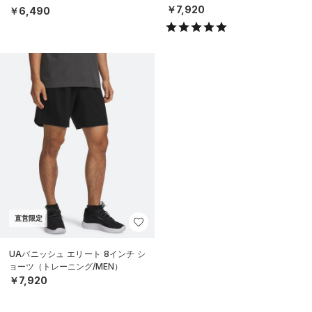
EN）
￥7,920
￥6,490
直営限定
UAバニッシュ エリート 8インチ シ
ョーツ（トレーニング/MEN）
￥7,920