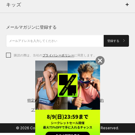
キッズ
トップス
ボトムス
キッズ
トップス
ボトムス
シューズ
シューズ
メールマガジンに登録する
ボトムス
シューズ
アクセサリー
アクセサリー
登録する
シューズ
アクセサリー
購読の際は、当社の
プライバシーポリシー
に同意します。
アクセサリー
スポーツブラ
レギンス＆タイツ
特定商取引法に基づく通販の表記
会員規約
プライバシーポリシー
© 2026 Copyright DOME Corporation. All Rights Reserved.