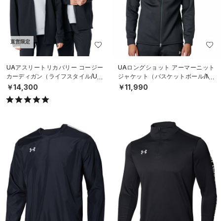
直営限定
UAアスリートリカバリー コージー
UAロングショット アーマーニット
カーディガン（ライフスタイル/UNI
ジャケット（バスケットボール/ME
SEX）
N）
￥14,300
￥11,990