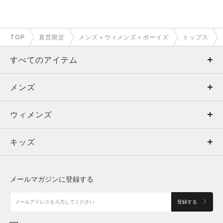
TOP
直営限定
メンズ＋ウィメンズ＋ボーイズ
トップス
すべてのアイテム
メンズ
メンズ
ウィメンズ
トップス
ウィメンズ
キッズ
トップス
ボトムス
キッズ
トップス
ボトムス
シューズ
シューズ
メールマガジンに登録する
ボトムス
シューズ
アクセサリー
アクセサリー
登録する