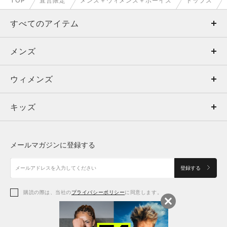
TOP
直営限定
メンズ＋ウィメンズ＋ボーイズ
トップス
すべてのアイテム
メンズ
メンズ
ウィメンズ
トップス
ウィメンズ
キッズ
トップス
ボトムス
キッズ
トップス
ボトムス
シューズ
シューズ
メールマガジンに登録する
ボトムス
シューズ
アクセサリー
アクセサリー
登録する
シューズ
アクセサリー
購読の際は、当社の
プライバシーポリシー
に同意します。
アクセサリー
スポーツブラ