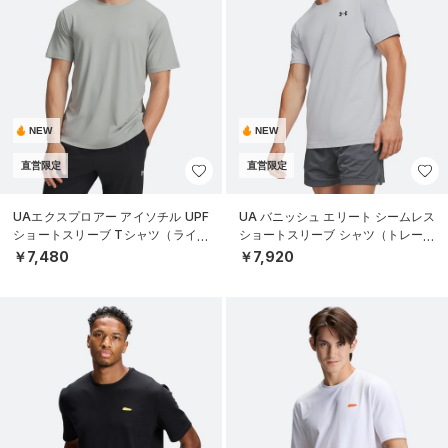
NEW
NEW
直営限定
直営限定
UAエクスプロアー アイソチル UPF
UA バニッシュ エリート シームレス
ショートスリーブ Tシャツ（ライフ
ショートスリーブ シャツ（トレーニ
スタイル/MEN）
ング/MEN）
￥7,480
￥7,920