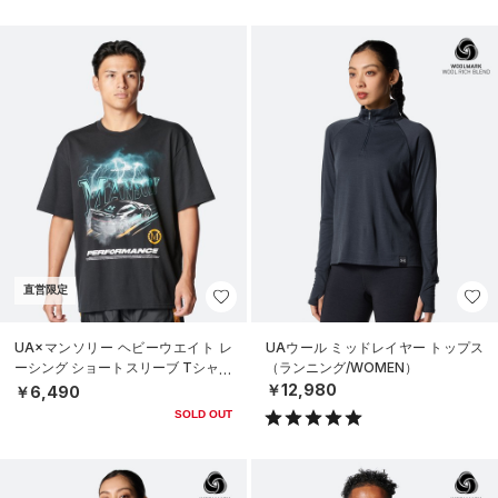
直営限定
UA×マンソリー ヘビーウエイト レ
UAウール ミッドレイヤー トップス
ーシング ショートスリーブ Tシャツ
（ランニング/WOMEN）
（ライフスタイル/MEN）
￥12,980
￥6,490
SOLD OUT