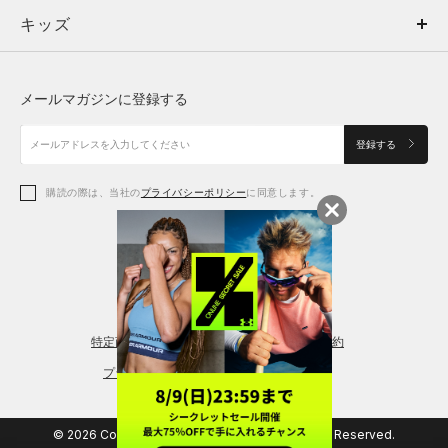
キッズ
トップス
ボトムス
キッズ
トップス
ボトムス
シューズ
シューズ
メールマガジンに登録する
ボトムス
シューズ
アクセサリー
アクセサリー
登録する
シューズ
アクセサリー
購読の際は、当社の
プライバシーポリシー
に同意します。
アクセサリー
スポーツブラ
レギンス＆タイツ
特定商取引法に基づく通販の表記
会員規約
プライバシーポリシー
© 2026 Copyright DOME Corporation. All Rights Reserved.