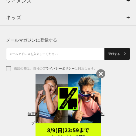
ウィメンズ
トップス
ウィメンズ
キッズ
トップス
ボトムス
キッズ
トップス
ボトムス
シューズ
シューズ
メールマガジンに登録する
ボトムス
シューズ
アクセサリー
アクセサリー
登録する
シューズ
アクセサリー
購読の際は、当社の
プライバシーポリシー
に同意します。
アクセサリー
スポーツブラ
レギンス＆タイツ
特定商取引法に基づく通販の表記
会員規約
プライバシーポリシー