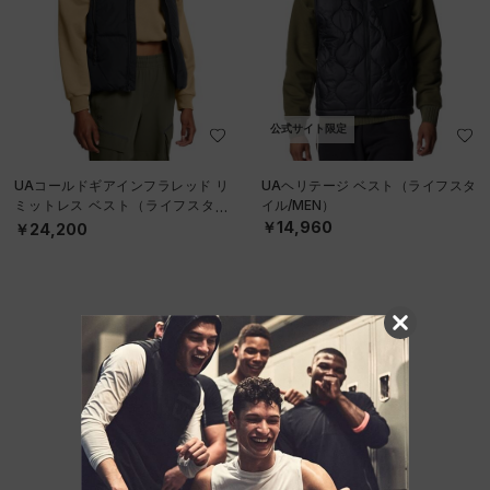
公式サイト限定
UAコールドギアインフラレッド リ
UAヘリテージ ベスト（ライフスタ
ミットレス ベスト（ライフスタイ
イル/MEN）
ル/WOMEN）
￥14,960
￥24,200
他のおすすめアイテム