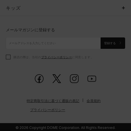
キッズ
トップス
ボトムス
キッズ
トップス
ボトムス
シューズ
シューズ
メールマガジンに登録する
ボトムス
シューズ
アクセサリー
アクセサリー
登録する
シューズ
アクセサリー
購読の際は、当社の
プライバシーポリシー
に同意します。
アクセサリー
スポーツブラ
レギンス＆タイツ
特定商取引法に基づく通販の表記
会員規約
プライバシーポリシー
© 2026 Copyright DOME Corporation. All Rights Reserved.