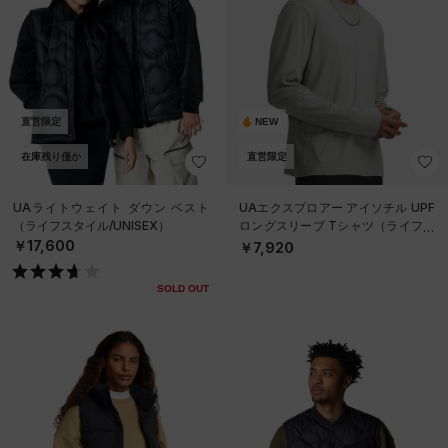
直営限定
NEW
在庫残り僅か
直営限定
UAライトウェイト ダウン ベスト
UAエクスプロアー アイソチル UPF
（ライフスタイル/UNISEX）
ロングスリーブ Tシャツ（ライフス
タイル/MEN）
￥17,600
￥7,920
SOLD OUT