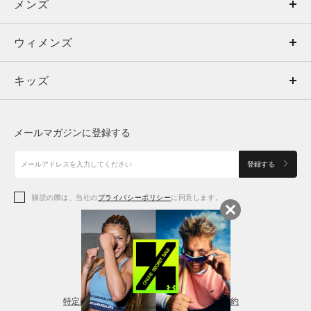
メンズ
メンズ
ウィメンズ
トップス
ウィメンズ
キッズ
トップス
ボトムス
キッズ
トップス
ボトムス
シューズ
シューズ
メールマガジンに登録する
ボトムス
シューズ
アクセサリー
アクセサリー
登録する
シューズ
アクセサリー
購読の際は、当社の
プライバシーポリシー
に同意します。
アクセサリー
スポーツブラ
レギンス＆タイツ
特定商取引法に基づく通販の表記
会員規約