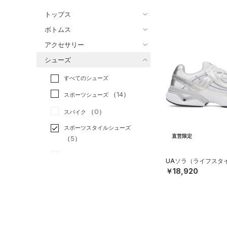
バスケットボール
（0）
トップス
ゴルフ
（0）
ボトムス
トレーニング
すべてのトップス
（0）
アクセサリー
すべてのボトムス
ランニング
（0）
（21）
ベースレイヤー
シューズ
すべてのアクセサリー
（8）
スポーツスタイル
（5）
レギンス&タイツ
（9）
Tシャツ
すべてのシューズ
（0）
アメリカンフットボール
バックパック
（14）
ショートパンツ
（1）
タンクトップ
（0）
（14）
スポーツシューズ
ショルダー＆トートバッグ
（7）
パンツ(ロングパンツ)
（0）
ポロシャツ
（0）
サッカー
（0）
（0）
スパイク
（1）
スウェット＆フリース
（5）
ロングTシャツ
リカバリー
（0）
（0）
サックパック
スポーツスタイルシューズ
（7）
アンダーウェア
（1）
パーカー&トレーナー
直営限定
その他
（5）
（0）
（0）
ウェストバッグ
（0）
スカート
（2）
ジャケット
（0）
サンダル
（1）
ダッフルバッグ
UAソラ（ライフスタイル
（0）
スイムウェア
（2）
ジャージ
￥18,920
（0）
キャップ＆ビーニー
サイズ
（0）
ベスト
（0）
ベルト
（2）
ダウン・コート
（1）
グローブ・手袋
サイズがありません。
カラー
（2）
スポーツブラ
（4）