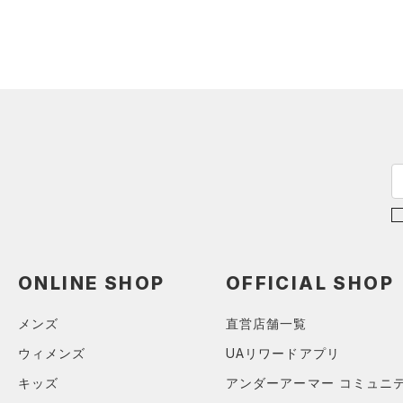
アイウェア
（0）
セットアップ
価格
リストバンド＆ヘッドバンド
ブラック
ホワイト
ブラウン
グリーン
（0）
（0）
スイムウェア
テクノロジー
（0）
スポーツマスク
～
円
円
ブルー
パープル
レッド
イエロー
（0）
ソックス
FLOW(フロー)
（0）
在庫
（0）
ネックウォーマー
HOVR(ホバー)
（2）
オレンジ
その他
（0）
在庫あり
スリーブ
CHARGED(チャージド)
（0）
（0）
タオル
MICRO G(マイクロＧ)
（0）
限定
（0）
TRIBASE(トライベース)
ボール
（0）
直営限定
（5）
（0）
イヤホン＆ヘッドホン
RUSH(ラッシュ)
（0）
ONLINE SHOP
OFFICIAL SHOP
公式サイト限定
（0）
（0）
ウォーターボトル
ISO-CHILL(アイソチル)
（0）
在庫残りわずか
（0）
（8）
メンズ
直営店舗一覧
その他
Tech(テック)
（0）
コレクション
ウィメンズ
UAリワードアプリ
COLDGEAR ARMOUR(コール
キッズ
アンダーアーマー コミュニ
ドギアアーマー)
（0）
プロジェクトロック
（0）