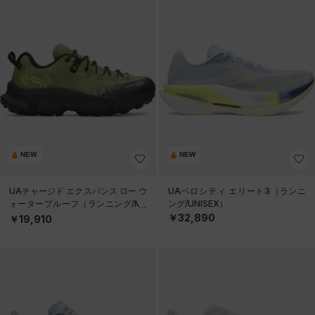
NEW
NEW
UAチャージド エクスパンス ロー ウ
UAベロシティ エリート3（ランニ
ォータープルーフ（ランニング/ME
ング/UNISEX）
N）
￥32,890
￥19,910