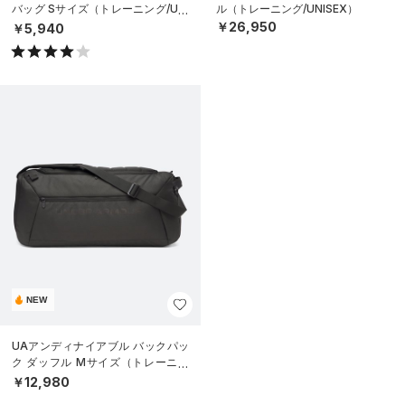
バッグ Sサイズ（トレーニング/UNI
ル（トレーニング/UNISEX）
SEX）
￥26,950
￥5,940
NEW
UAアンディナイアブル バックパッ
ク ダッフル Mサイズ（トレーニン
グ/UNISEX）
￥12,980