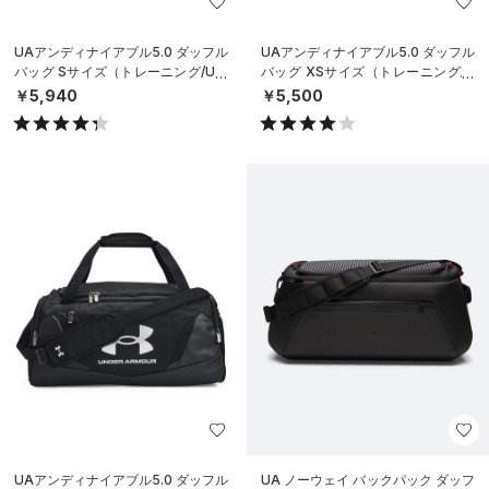
UAアンディナイアブル5.0 ダッフル
UAアンディナイアブル5.0 ダッフル
バッグ Sサイズ（トレーニング/UNI
バッグ XSサイズ（トレーニング/U
SEX）
NISEX）
￥5,940
￥5,500
UAアンディナイアブル5.0 ダッフル
UA ノーウェイ バックパック ダッフ