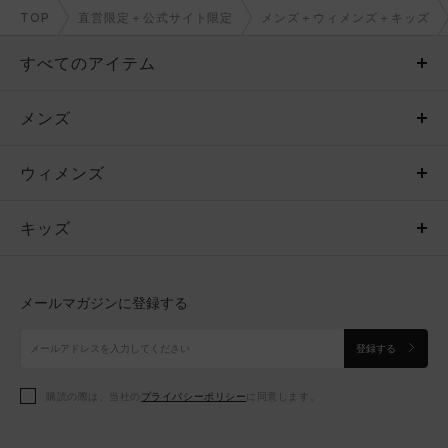
TOP
直営限定＋公式サイト限定
メンズ＋ウィメンズ＋キッズ
すべてのアイテム
メンズ
メンズ
ウィメンズ
トップス
ウィメンズ
キッズ
トップス
ボトムス
キッズ
トップス
ボトムス
シューズ
シューズ
メールマガジンに登録する
ボトムス
シューズ
アクセサリー
アクセサリー
登録する
シューズ
アクセサリー
購読の際は、当社の
プライバシーポリシー
に同意します。