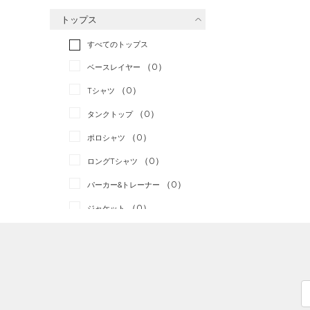
バスケットボール
（0）
トップス
ゴルフ
（0）
トレーニング
すべてのトップス
（0）
ランニング
（0）
（0）
ベースレイヤー
スポーツスタイル
（0）
（0）
Tシャツ
アメリカンフットボール
（0）
タンクトップ
（0）
（0）
ポロシャツ
サッカー
（0）
（0）
ロングTシャツ
リカバリー
（0）
（0）
パーカー&トレーナー
その他
（0）
（0）
ジャケット
（1）
ジャージ
（0）
ベスト
（0）
ダウン・コート
（1）
スポーツブラ