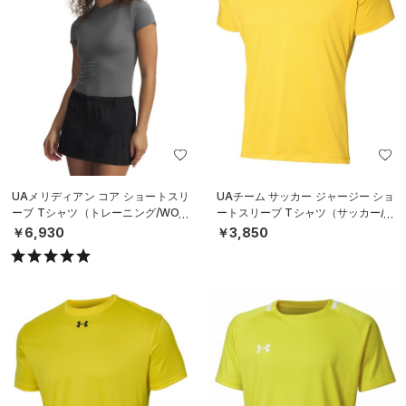
UAメリディアン コア ショートスリ
UAチーム サッカー ジャージー ショ
ーブ Tシャツ（トレーニング/WOM
ートスリーブ Tシャツ（サッカー/M
EN）
EN）
￥6,930
￥3,850