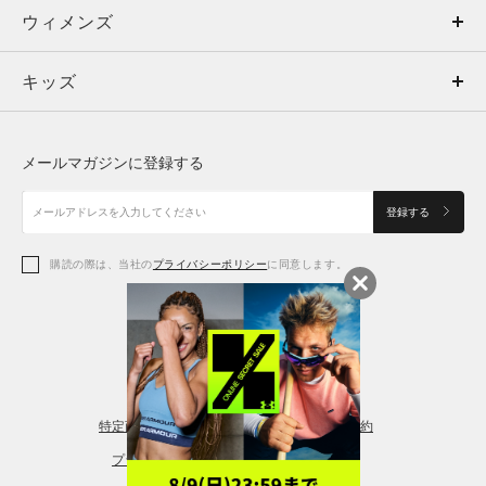
ウィメンズ
トップス
ウィメンズ
キッズ
トップス
ボトムス
キッズ
トップス
ボトムス
シューズ
シューズ
メールマガジンに登録する
ボトムス
シューズ
アクセサリー
アクセサリー
登録する
シューズ
アクセサリー
購読の際は、当社の
プライバシーポリシー
に同意します。
アクセサリー
スポーツブラ
レギンス＆タイツ
特定商取引法に基づく通販の表記
会員規約
プライバシーポリシー