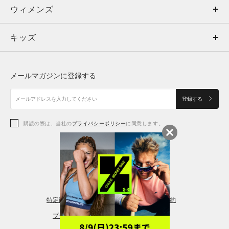
ウィメンズ
トップス
ウィメンズ
キッズ
トップス
ボトムス
キッズ
トップス
ボトムス
シューズ
シューズ
メールマガジンに登録する
ボトムス
シューズ
アクセサリー
アクセサリー
登録する
シューズ
アクセサリー
購読の際は、当社の
プライバシーポリシー
に同意します。
アクセサリー
スポーツブラ
レギンス＆タイツ
特定商取引法に基づく通販の表記
会員規約
プライバシーポリシー