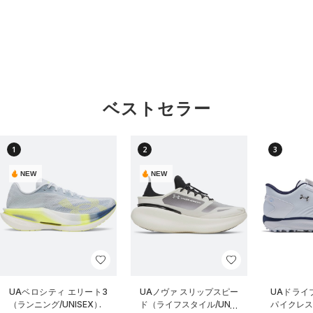
ベストセラー
1
2
3
NEW
NEW
UAベロシティ エリート3
UAノヴァ スリップスピー
UAドライブ
（ランニング/UNISEX）
ド（ライフスタイル/UNIS
パイクレス