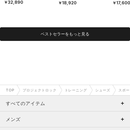
EX）
MEN）
￥32,890
￥18,920
￥17,60
ベストセラーをもっと見る
TOP
プロジェクトロック
トレーニング
シューズ
スポー
すべてのアイテム
メンズ
メンズ