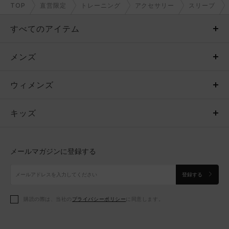
TOP
直営限定
トレーニング
アクセサリー
スリーブ
すべてのアイテム
メンズ
メンズ
ウィメンズ
トップス
ウィメンズ
キッズ
トップス
ボトムス
キッズ
トップス
ボトムス
シューズ
シューズ
メールマガジンに登録する
ボトムス
シューズ
アクセサリー
アクセサリー
登録する
シューズ
アクセサリー
購読の際は、当社の
プライバシーポリシー
に同意します。
アクセサリー
スポーツブラ