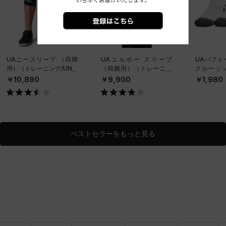
UAニースリーブ （両脚
UAエルボー スリーブ
UAパフォ
用）（トレーニング/UNIS
（両腕用）（トレーニン
クルーソッ
EX）
グ/UNISEX）
ット）（ト
￥10,890
￥9,900
￥1,980
NISEX）
ベストセラーをもっと見る