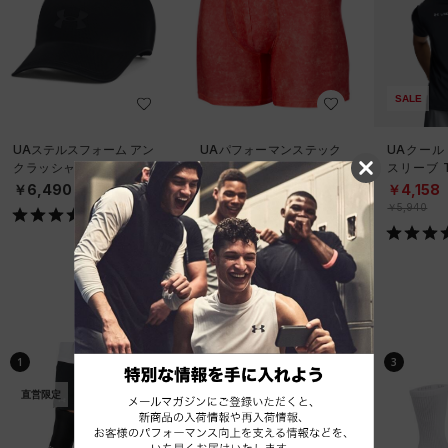
SALE
UAステルスフォーム アン
UAパフォーマンステック
UAクール
クラッシャブル キャップ
6インチ ノベルティ アン
スリーブ 
（ライフスタイル/UNISE
ダーウェア（トレーニン
ーニング/
￥6,490
￥2,970
￥4,158
X）
グ/MEN）
￥5,940
ベストセラー
1
2
3
直営限定
直営限定