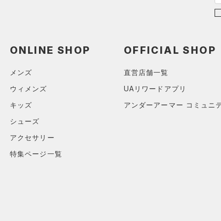
直営限定
（1）
コレクション
（7）
TRIBASE(トライベース)
2XL
公式サイト限定
（0）
（0）
（0）
スポーツマスク
3XL
プロジェクトロック
（0）
在庫残りわずか
（0）
RUSH(ラッシュ)
（0）
（26）
ソックス
4XL
ステフィン・カリー
（0）
ONLINE SHOP
OFFICIAL SHOP
ISO-CHILL(アイソチル)
（0）
5XL
（0）
ネックウォーマー
アジア限定
（0）
Tech(テック)
（0）
メンズ
直営店舗一覧
6XL
（2）
スリーブ
COLDGEAR ARMOUR(コール
ウィメンズ
UAリワードアプリ
（5）
ドギアアーマー)
タオル
（0）
キッズ
アンダーアーマー コミュニ
HEATGEAR ARMOUR(ヒート
（0）
ボール
ギアアーマー)
（0）
シューズ
（0）
イヤホン＆ヘッドホン
STORM(ストーム)
（0）
アクセサリー
（5）
ウォーターボトル
COLDGEAR INFRARED(コー
特集ページ一覧
（0）
その他
ルドギアインフラレッド)
（0）
AUXETIC(オーゼティック)
（0）
Charged Cotton(チャージド