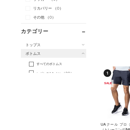
リカバリー
（0）
その他
（0）
カテゴリー
トップス
ボトムス
すべてのトップス
すべてのボトムス
（69）
ベースレイヤー
1
（30）
レギンス&タイツ
（69）
Tシャツ
（41）
ショートパンツ
SALE
（21）
タンクトップ
（23）
パンツ(ロングパンツ)
（6）
ポロシャツ
（4）
スウェット＆フリース
（20）
ロングTシャツ
（31）
アンダーウェア
（9）
パーカー&トレーナー
（0）
スカート
（15）
ジャケット
UAクール プロ
（トレーニング/M