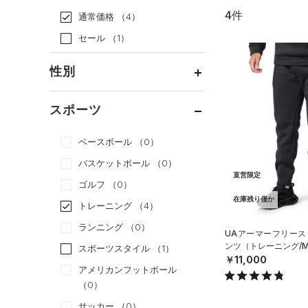
4件
通常価格
（4）
セール
（1）
性別
メンズ
（4）
スポーツ
ウィメンズ
（3）
ベースボール
（0）
ボーイズ
（0）
バスケットボール
（0）
ガールズ
（0）
直営限定
ゴルフ
（0）
ユニセックス
（3）
在庫残り僅か
トレーニング
（4）
ランニング
（0）
UAアーマーフリース
ンツ（トレーニング/M
スポーツスタイル
（1）
￥11,000
アメリカンフットボール
（0）
サッカー
（0）