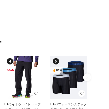
ー
4
5
6
SALE
NEW
NEW
UAライトウエイト ウーブ
UAパフォーマンステック
UAパフ
ン パンツ（トレーニング/
メッシュ ノベルティ 6イン
インチ 