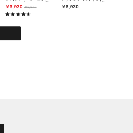
MEN）
チ アンダーウェア （3枚セ
ーウェア
￥6,930
￥6,930
￥2,97
￥9,900
ット）（トレーニング/ME
EN）
N）