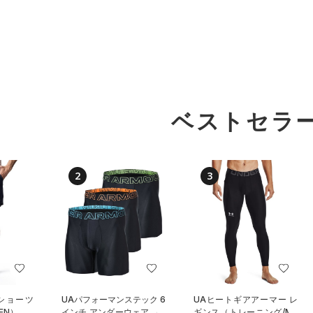
ベストセラ
2
3
 ショーツ
UAパフォーマンステック 6
UAヒートギアアーマー レ
EN）
インチ アンダーウェア （3
ギンス（トレーニング/ME