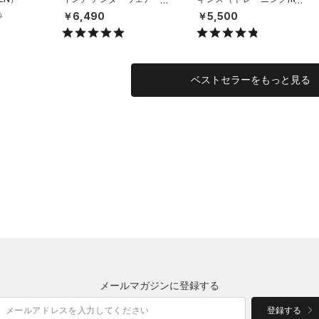
枚セット）（トレーニング/
N）
￥6,490
￥5,500
0
MEN）
ベストセラーをもっと見る
メールマガジンに登録する
登録する