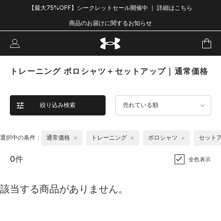
【最大75%OFF】シークレットセール開催中 ｜ 詳細はこちら
商品のお届けに関するお知らせ
トレーニング ポロシャツ＋セットアップ｜通常価格
絞り込み検索
売れている順
選択中の条件：
通常価格
トレーニング
ポロシャツ
セット
0件
全色表示
該当する商品がありません。