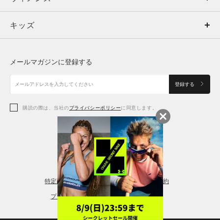
キッズ
トップス
ボトムス
キッズ
トップス
ボトムス
シューズ
シューズ
メールマガジンに登録する
ボトムス
シューズ
アクセサリー
アクセサリー
登録する
シューズ
アクセサリー
購読の際は、当社の
プライバシーポリシー
に同意します。
アクセサリー
スポーツブラ
レギンス＆タイツ
特定商取引法に基づく通販の表記
会員規約
プライバシーポリシー