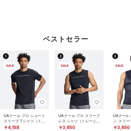
ベストセラー
1
2
3
SALE
SALE
SALE
UAクール プロ ショート
UAクール プロ スリーブ
UAクール
スリーブ Tシャツ（トレ
レス シャツ（トレーニン
ン スリー
ーニング/MEN）
グ/MEN）
（トレーニ
￥4,158
￥3,850
￥3,850