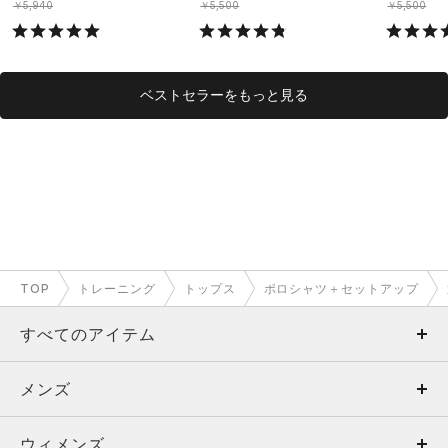
￥5,940
￥5,500
￥5,500
ベストセラーをもっと見る
TOP
トレーニング
トップス
ポロシャツ＋セットアップ
すべてのアイテム
メンズ
メンズ
ウィメンズ
トップス
ウィメンズ